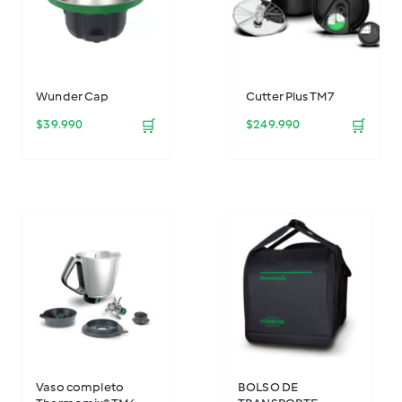
Wunder Cap
Cutter Plus TM7
$
39.990
🛒
$
249.990
🛒
Vaso completo
BOLSO DE