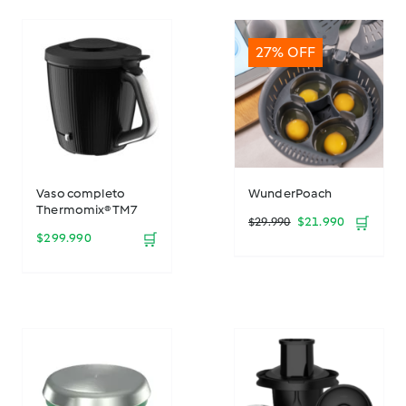
27% OFF
Vaso completo
WunderPoach
Thermomix® TM7
El
El
$
21.990
🛒
$
29.990
$
299.990
🛒
precio
precio
original
actual
era:
es:
$29.990.
$21.990.