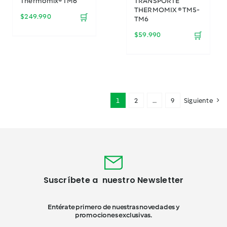
Thermomix® TM6
TRANSPORTE
THERMOMIX ® TM5-
$
249.990
🛒
TM6
$
59.990
🛒
1
2
…
9
Siguiente
Suscríbete a nuestro Newsletter
Entérate primero de nuestras novedades y
promociones exclusivas.