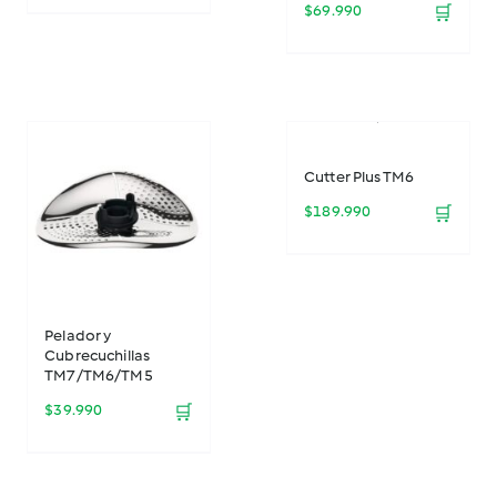
$
69.990
🛒
Cutter Plus TM6
$
189.990
🛒
Pelador y
Cubrecuchillas
TM7/TM6/TM5
$
39.990
🛒