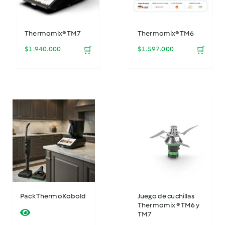
Thermomix® TM7
Thermomix® TM6
$
1.940.000
🛒
$
1.597.000
🛒
Pack ThermoKobold
Juego de cuchillas
Thermomix ® TM6 y
TM7