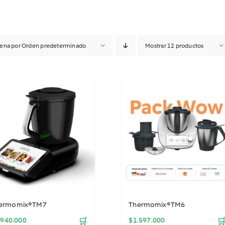
ena por
Orden predeterminado
Mostrar
12 productos
ermomix® TM7
Thermomix® TM6
.940.000
🛒
$
1.597.000
