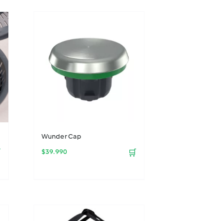
Wunder Cap

$
39.990
🛒