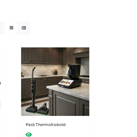
Pack ThermoKobold
