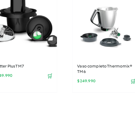
$29.990.
$21.990.
tter Plus TM7
Vaso completo Thermomix®
TM6
49.990
🛒
$
249.990
