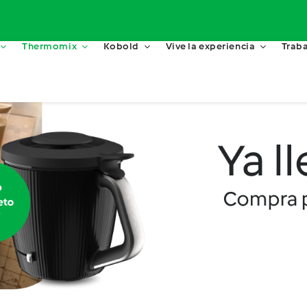
Thermomix
Kobold
Vive la experiencia
Traba