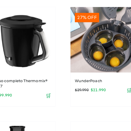
27% OFF
so completo Thermomix®
WunderPoach
7
El
El
$
21.990

$
29.990
99.990
🛒
precio
precio
original
actual
era:
es: