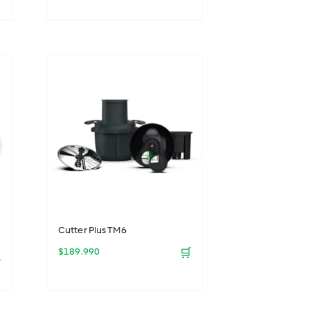
Cutter Plus TM6
$
189.990
🛒
