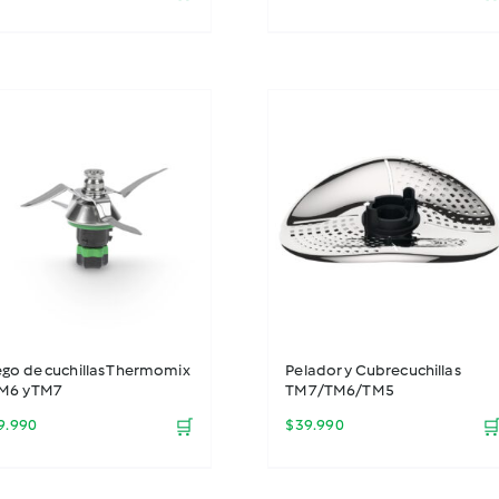
ego de cuchillas Thermomix
Pelador y Cubrecuchillas
TM6 y TM7
TM7/TM6/TM5
9.990
🛒
$
39.990
