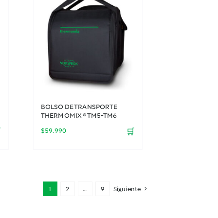
BOLSO DE TRANSPORTE
THERMOMIX ® TM5-TM6

$
59.990
🛒
1
2
…
9
Siguiente