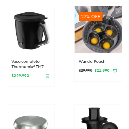
27% OFF
Vaso completo
WunderPoach
Thermomix® TM7
El
El
$
21.990
🛒
$
29.990
$
299.990
🛒
precio
precio
original
actual
era:
es:
$29.990.
$21.990.