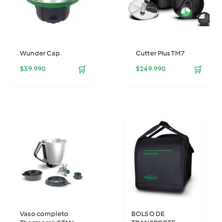
Wunder Cap
Cutter Plus TM7
$
39.990
🛒
$
249.990
🛒
Vaso completo
BOLSO DE