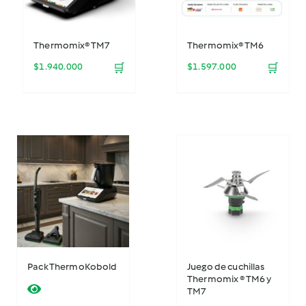
Thermomix® TM7
Thermomix® TM6
$
1.940.000
🛒
$
1.597.000
🛒
Pack ThermoKobold
Juego de cuchillas
Thermomix ® TM6 y
TM7