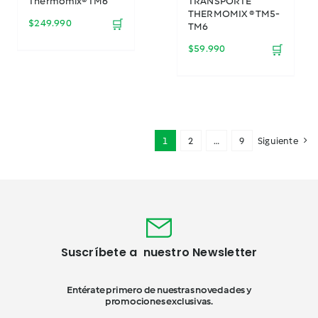
Thermomix® TM6
TRANSPORTE
THERMOMIX ® TM5-
$
249.990
🛒
TM6
$
59.990
🛒
1
2
…
9
Siguiente
Suscríbete a nuestro Newsletter
Entérate primero de nuestras novedades y
promociones exclusivas.