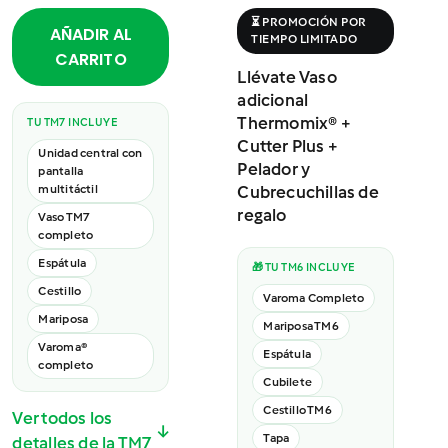
⏳ PROMOCIÓN POR
AÑADIR AL
TIEMPO LIMITADO
CARRITO
Llévate Vaso
adicional
Thermomix® +
TU TM7 INCLUYE
Cutter Plus +
Unidad central con
Pelador y
pantalla
multitáctil
Cubrecuchillas de
regalo
Vaso TM7
completo
Espátula
🎁 TU TM6 INCLUYE
Cestillo
Varoma Completo
Mariposa
Mariposa TM6
Varoma®
Espátula
completo
Cubilete
Cestillo TM6
Ver todos los
↓
Tapa
detalles de la TM7