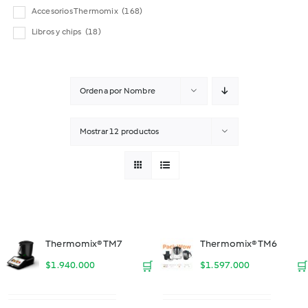
Accesorios Thermomix
(168)
Libros y chips
(18)
Ordena por
Nombre
Mostrar
12 productos
Thermomix® TM7
Thermomix® TM6
$
1.940.000
🛒
$
1.597.000
🛒