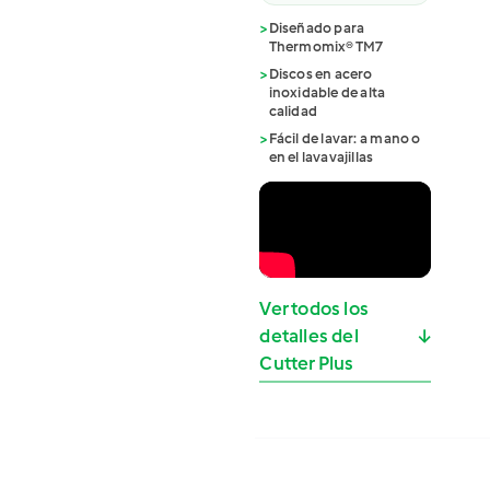
>
Diseñado para
Thermomix® TM7
>
Discos en acero
inoxidable de alta
calidad
>
Fácil de lavar: a mano o
en el lavavajillas
Ver todos los
detalles del
↓
Cutter Plus