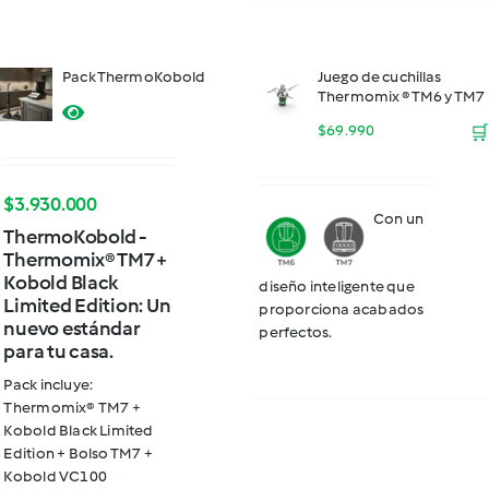
Pack ThermoKobold
Juego de cuchillas
Thermomix ® TM6 y TM7
$
69.990
🛒
$
3.930.000
Con un
ThermoKobold -
Thermomix® TM7 +
Kobold Black
diseño inteligente que
Limited Edition: Un
proporciona acabados
nuevo estándar
perfectos.
para tu casa.
Pack incluye:
Thermomix® TM7 +
Kobold Black Limited
Edition + Bolso TM7 +
Kobold VC100