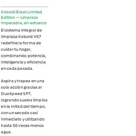
Kobold Black Limited
Edition — Limpieza
impecable, sin esfuerzo
El sistema integral de
limpieza Kobold VK7
redefine la forma de
cuidar tu hogar,
combinando potencia,
inteligencia y eficiencia
en cada pasada.
Aspira y trapea en una
sola acción
gracias al
DuoSpeed SP7,
logrando suelos limpios
en la mitad del tiempo,
con un secado casi
inmediato y utilizando
hasta 50 veces menos
agua.