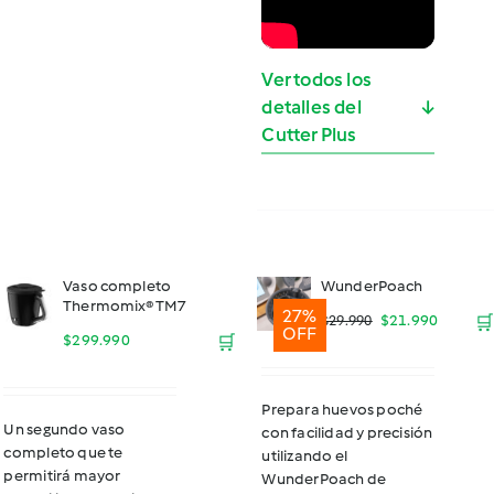
Ver todos los
detalles del
↓
Cutter Plus
Vaso completo
WunderPoach
Thermomix® TM7
27%
El
El
$
21.990
🛒
$
29.990
OFF
$
299.990
🛒
precio
precio
original
actual
Prepara huevos poché
Un segundo vaso
con facilidad y precisión
era:
es:
completo que te
utilizando el
permitirá mayor
$29.990.
$21.990
WunderPoach de