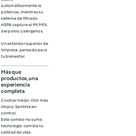
automáticamente la
potencia, mientras su
sistema de filtrado
HEPA captura el 99,99%
del polvo y alérgenos.
Un estándar superior de
limpieza, pensado para
tu bienestar.
Más que
productos, una
experiencia
completa
Cocinar mejor. Vivir más
limpio. Sentirte en
control.
Este combo no suma
tecnología:
cambia tu
calidad de vida.