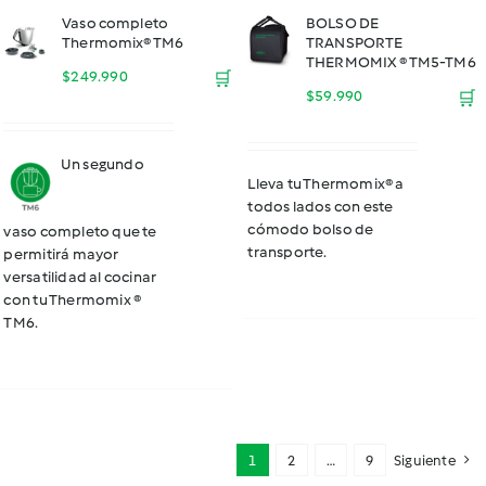
Vaso completo
BOLSO DE
Thermomix® TM6
TRANSPORTE
THERMOMIX ® TM5-TM6
$
249.990
🛒
$
59.990
🛒
Un segundo
Lleva tu Thermomix® a
todos lados con este
cómodo bolso de
vaso completo que te
transporte.
permitirá mayor
versatilidad al cocinar
con tu Thermomix ®
TM6.
1
2
…
9
Siguiente