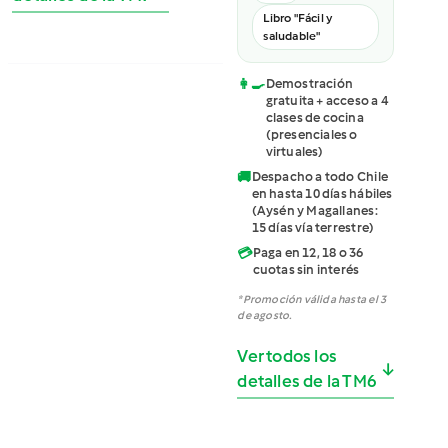
Libro "Fácil y
saludable"
👩‍🍳
Demostración
gratuita + acceso a 4
clases de cocina
(presenciales o
virtuales)
🚚
Despacho a todo Chile
en hasta 10 días hábiles
(Aysén y Magallanes:
15 días vía terrestre)
💳
Paga en 12, 18 o 36
cuotas sin interés
*Promoción válida hasta el 3
de agosto.
Ver todos los
↓
detalles de la TM6