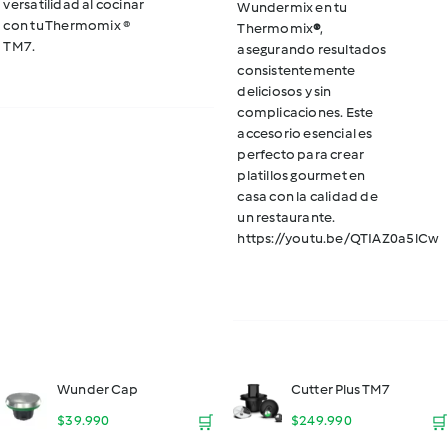
versatilidad al cocinar
Wundermix en tu
con tu Thermomix ®
Thermomix
®
,
TM7.
asegurando resultados
consistentemente
deliciosos y sin
complicaciones. Este
accesorio esencial es
perfecto para crear
platillos gourmet en
casa con la calidad de
un restaurante.
https://youtu.be/QTIAZ0a5lCw
Wunder Cap
Cutter Plus TM7
$
39.990
🛒
$
249.990
🛒