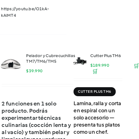
https://youtu.be/O1kA-
kAlMT4
Pelador y Cubrecuchillas
Cutter Plus TM6
TM7/TM6/TM5
$
189.990
🛒
$
39.990
🛒
CUTTER PLUS TM6
2 funciones en 1 solo
Lamina, ralla y corta
producto. Podrás
en espiral con un
experimentar técnicas
solo accesorio —
culinarias (cocción lenta y
presenta tus platos
al vacío) y también pelar y
como un chef.