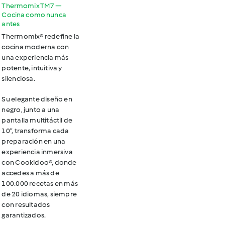
Thermomix TM7 —
Cocina como nunca
antes
Thermomix® redefine la
cocina moderna con
una experiencia más
potente, intuitiva y
silenciosa.
Su elegante diseño en
negro, junto a una
pantalla multitáctil de
10”, transforma cada
preparación en una
experiencia inmersiva
con Cookidoo®, donde
accedes a más de
100.000 recetas en más
de 20 idiomas, siempre
con resultados
garantizados.