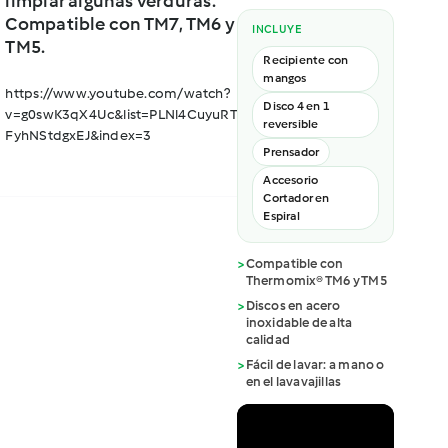
limpiar algunas verduras.
Compatible con TM7, TM6 y
INCLUYE
TM5.
Recipiente con
mangos
https://www.youtube.com/watch?
Disco 4 en 1
v=g0swK3qX4Uc&list=PLNl4CuyuRT4sWSi8jKr8J-
reversible
FyhNStdgxEJ&index=3
Prensador
Accesorio
Cortador en
Espiral
>
Compatible con
Thermomix® TM6 y TM5
>
Discos en acero
inoxidable de alta
calidad
>
Fácil de lavar: a mano o
en el lavavajillas