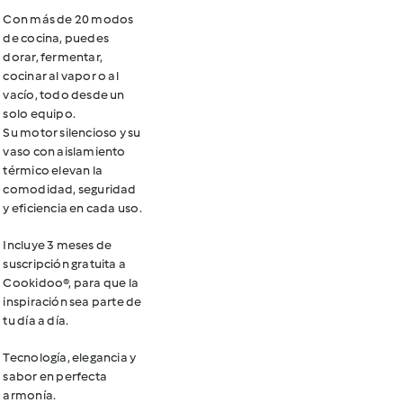
Con más de 20 modos
de cocina, puedes
dorar, fermentar,
cocinar al vapor o al
vacío, todo desde un
solo equipo.
Su motor silencioso y su
vaso con aislamiento
térmico elevan la
comodidad, seguridad
y eficiencia en cada uso.
Incluye 3 meses de
suscripción gratuita a
Cookidoo®, para que la
inspiración sea parte de
tu día a día.
Tecnología, elegancia y
sabor en perfecta
armonía.