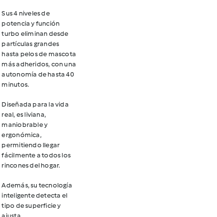
Sus 4 niveles de
potencia y función
turbo eliminan desde
partículas grandes
hasta pelos de mascota
más adheridos, con una
autonomía de hasta 40
minutos.
Diseñada para la vida
real, es liviana,
maniobrable y
ergonómica,
permitiendo llegar
fácilmente a todos los
rincones del hogar.
Además, su tecnología
inteligente detecta el
tipo de superficie y
ajusta