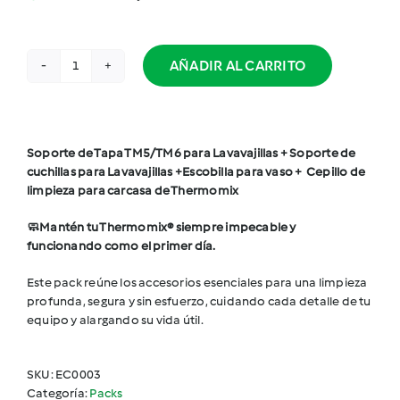
AÑADIR AL CARRITO
Pack
Clean
&
Care
cantidad
Soporte de Tapa TM5/TM6 para Lavavajillas + Soporte de
cuchillas para Lavavajillas +Escobilla para vaso + Cepillo de
limpieza para carcasa de Thermomix
🧼Mantén tu Thermomix® siempre impecable y
funcionando como el primer día.
Este pack reúne los accesorios esenciales para una limpieza
profunda, segura y sin esfuerzo, cuidando cada detalle de tu
equipo y alargando su vida útil.
SKU:
EC0003
Categoría:
Packs