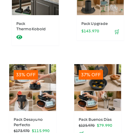
Pack
Pack Upgrade
ThermoKobold
$
143.970
🛒
33% OFF
37% OFF
Pack Desayuno
Pack Buenos Días
Perfecto
El
El
$
79.990
$
125.970
El
El
$
115.990
$
173.970
precio
precio