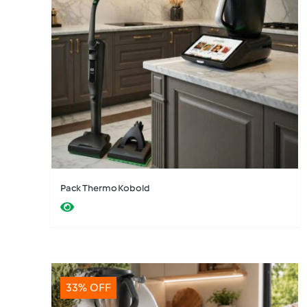
Potencia tu TM7
(40)
Merchandising
(7)
Especial Regalos Thermomix
(23)
Ofertas ¡De miedo!
(28)
Pack wow
(3)
Consumibles Kobold
(18)
Accesorios Kobold
(25)
Kobold VK7
(7)
Repuestos
(27)
Pack ThermoKobold
Más vendidos
(34)
Accesorios
(127)
Nuevos accesorios
(22)
Thermomix
(5)
Accesorios Thermomix
(168)
33% OFF
Libros y chips
(18)