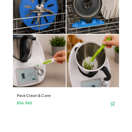
Pack Clean & Care
$
56.960
🛒