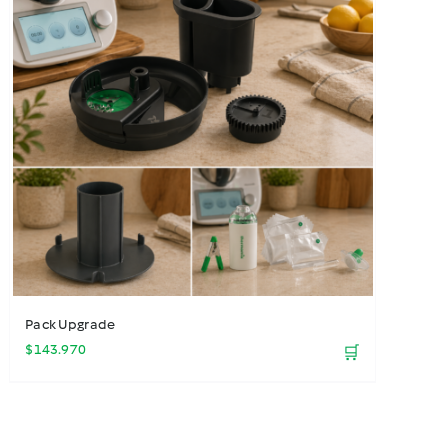
Pack Upgrade
$
143.970
🛒