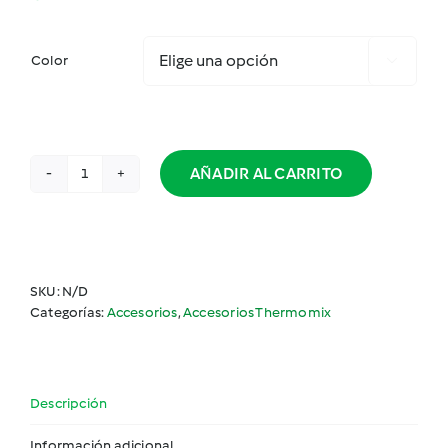
Color

AÑADIR AL CARRITO
Tapa
de
silicona
cantidad
SKU:
N/D
Categorías:
Accesorios
,
Accesorios Thermomix
Descripción
Información adicional