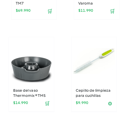
TM7
Varoma
$
69.990
$
11.990
🛒
🛒
Base del vaso
Cepillo de limpieza
Thermomix ® TM5
para cuchillas
$
14.990
$
9.990
🛒
⚙️