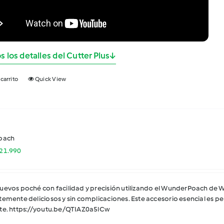
s los detalles del Cutter Plus
↓
 carrito
Quick View
oach
l
El
21.990
recio
precio
riginal
actual
ra:
es:
uevos poché con facilidad y precisión utilizando el WunderPoach de
29.990.
$21.990.
temente deliciosos y sin complicaciones. Este accesorio esencial es per
te. https://youtu.be/QTIAZ0a5lCw