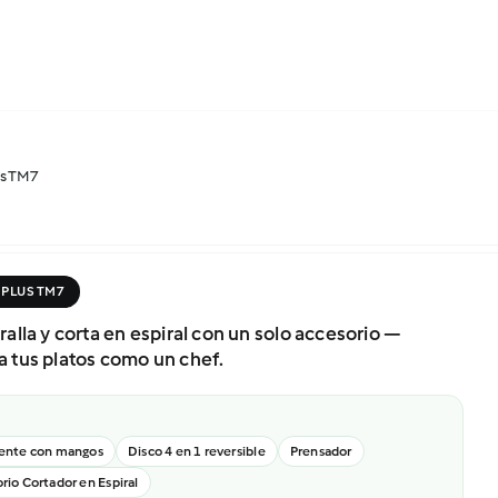
us TM7
 PLUS TM7
ralla y corta en espiral con un solo accesorio —
a tus platos como un chef.
E
ente con mangos
Disco 4 en 1 reversible
Prensador
rio Cortador en Espiral