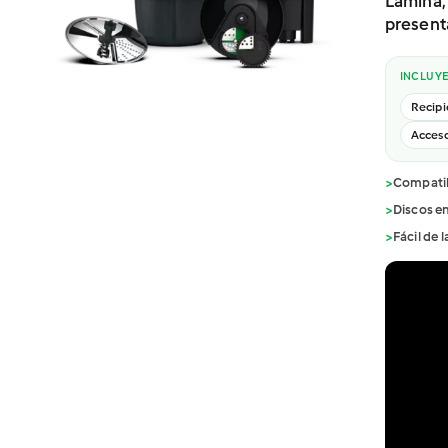
Lamina, 
present
INCLUY
Recipi
Acceso
>
Compatib
>
Discos en
>
Fácil de l