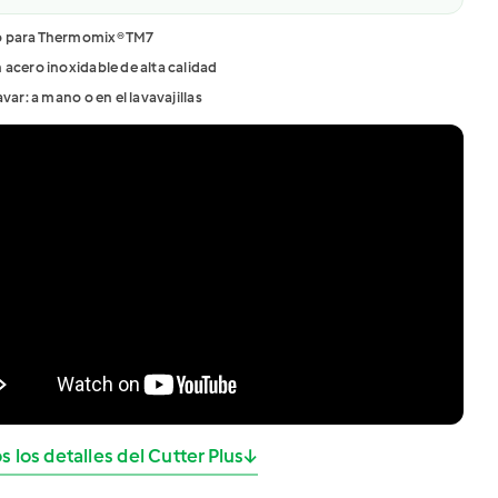
o para Thermomix® TM7
 acero inoxidable de alta calidad
avar: a mano o en el lavavajillas
s los detalles del Cutter Plus
↓