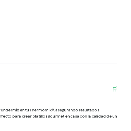
🛒
 Wundermix en tu Thermomix
®
, asegurando resultados
fecto para crear platillos gourmet en casa con la calidad de un