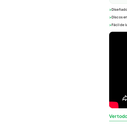
>
Diseñad
>
Discos en
>
Fácil de l
Ver todo