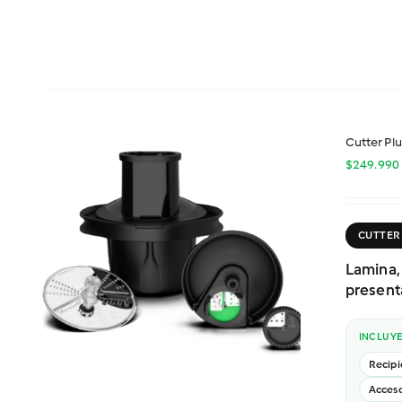
Cutter Pl
$
249.990
CUTTER
Lamina, 
present
INCLUY
Recipi
Acceso