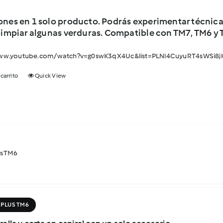
ones en 1 solo producto. Podrás experimentar técnicas
 limpiar algunas verduras.
Compatible con TM7, TM6 y 
www.youtube.com/watch?v=g0swK3qX4Uc&list=PLNl4CuyuRT4sWSi8j
 carrito
Quick View
us TM6
 PLUS TM6