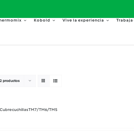
hermomix
Kobold
Vive la experiencia
Trabaja
2 productos
y Cubrecuchillas TM7/TM6/TM5