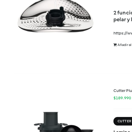
Potencia tu TM7
(40)
Merchandising
(7)
2 funci
pelar y
Especial Regalos Thermomix
(23)
Ofertas ¡De miedo!
(28)
https://
Pack wow
(3)
Añadir al
Consumibles Kobold
(18)
Accesorios Kobold
(25)
Kobold VK7
(7)
Repuestos
(27)
Más vendidos
(34)
Cutter Pl
Accesorios
(127)
$
189.990
Nuevos accesorios
(22)
Thermomix
(5)
Accesorios Thermomix
(168)
CUTTER
Libros y chips
(18)