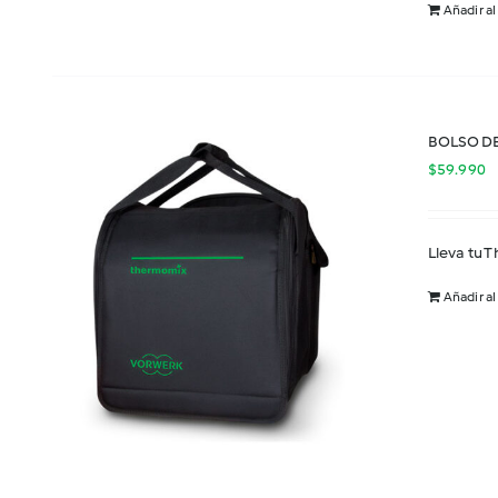
Añadir al
BOLSO D
$
59.990
Lleva tu 
Añadir al