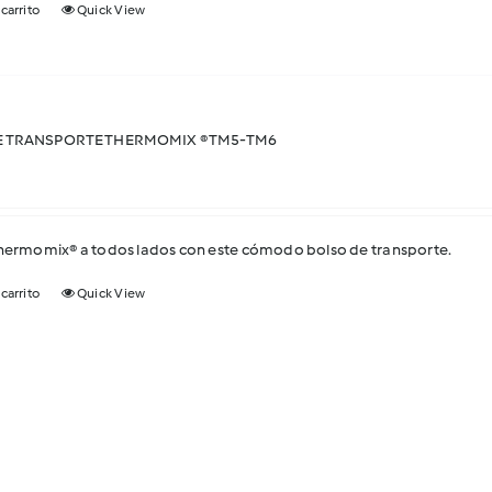
 carrito
Quick View
E TRANSPORTE THERMOMIX ® TM5-TM6
Thermomix® a todos lados con este cómodo bolso de transporte.
 carrito
Quick View