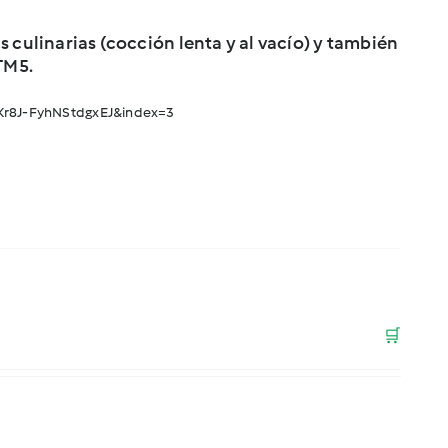
 culinarias (cocción lenta y al vacío) y también
TM5.
Kr8J-FyhNStdgxEJ&index=3
🛒