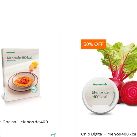
50% OFF
de Cocina – Menos de 400
Chip Digital – Menos 400 kca
0
🛒