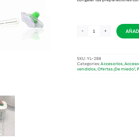
AÑAD
Sellador
al
Vacío
Thermomix®
SKU:
YL-288
cantidad
Categories:
Accesorios
,
Acceso
vendidos
,
Ofertas ¡De miedo!
,