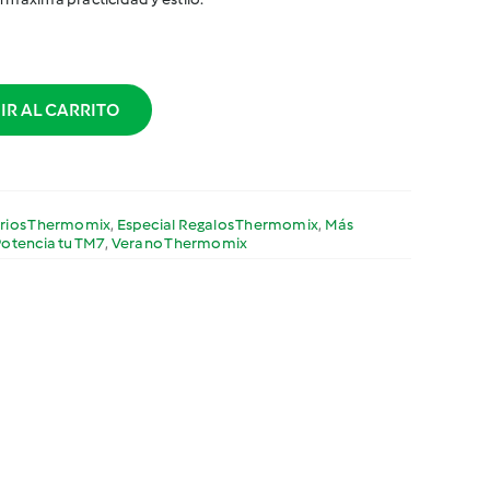
IR AL CARRITO
rios Thermomix
,
Especial Regalos Thermomix
,
Más
Potencia tu TM7
,
Verano Thermomix