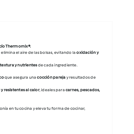
acío Thermomix®.
, elimina el aire de las bolsas, evitando la
oxidación y
 textura y nutrientes
de cada ingrediente.
co
que asegura una
cocción pareja
y resultados de
y resistentes al calor
, ideales para
carnes, pescados,
monía en tu cocina y eleva tu forma de cocinar,