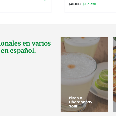
El
El
$
19.990
$
40.000
precio
precio
original
actual
era:
es:
$40.000.
$19.990.
ionales en varios
 en español.
Pisco o
Chardonnay
Sour