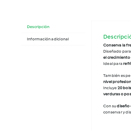
Descripción
Descripci
Información adicional
Conserva la fr
Diseñado par
el crecimiento
Ideal para
refr
También es pe
nivel profesion
Incluye
20 bols
verduras o pos
Con su
diseño 
conservar y di