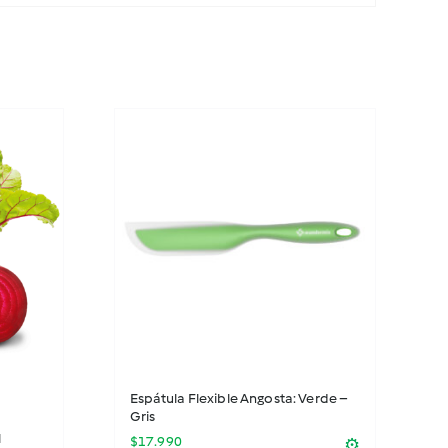
Espátula Flexible Angosta: Verde –
Gris
l
$
17.990
⚙️