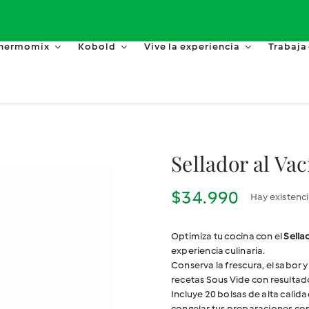
hermomix
Kobold
Vive la experiencia
Trabaja
Sellador al V
$
34.990
Hay existenc
Optimiza tu cocina con el
Sella
experiencia culinaria.
Conserva la frescura, el sabor 
recetas Sous Vide con resultad
Incluye 20 bolsas de alta calid
congelar tus preparaciones con