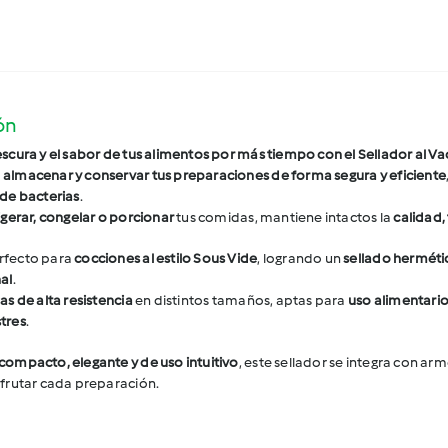
ón
escura y el sabor de tus alimentos por más tiempo con el Sellador al V
a
almacenar y conservar tus preparaciones de forma segura y eficiente
 de bacterias
.
igerar, congelar o porcionar
tus comidas, mantiene intactos la
calidad,
rfecto para
cocciones al estilo Sous Vide
, logrando un
sellado herméti
al
.
as de alta resistencia
en distintos tamaños, aptas para
uso alimentario 
tres
.
compacto, elegante y de uso intuitivo
, este sellador se integra con ar
sfrutar cada preparación.