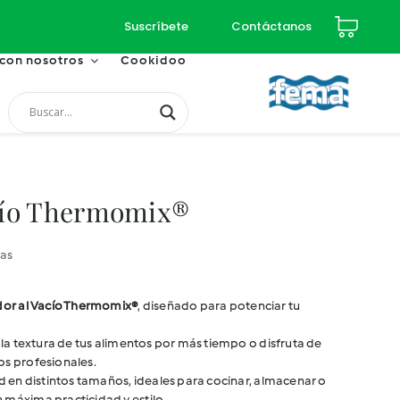
Suscríbete
Contáctanos
 con nosotros
Cookidoo
acío Thermomix®
ias
dor al Vacío Thermomix®
, diseñado para potenciar tu
y la textura de tus alimentos por más tiempo o disfruta de
os profesionales.
ad en distintos tamaños, ideales para cocinar, almacenar o
 máxima practicidad y estilo.