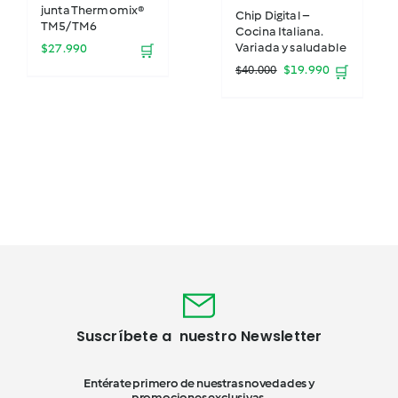
junta Thermomix®
Chip Digital –
TM5/TM6
Cocina Italiana.
Variada y saludable
$
27.990
🛒
El
El
$
19.990
$
40.000
🛒
precio
precio
original
actual
era:
es:
$40.000.
$19.990.
Suscríbete a nuestro Newsletter
Entérate primero de nuestras novedades y
promociones exclusivas.