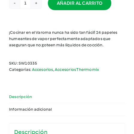
AÑADIR AL CARRITO
Papel
humeante
para
bandeja
Varoma
¡Cocinar en el Varoma nunca ha sido tan fácil! 24 papeles
cantidad
humeantes de vapor perfectamente adaptados que
aseguran que no goteen más líquidos de cocción.
SKU:
SW10335
Categorías:
Accesorios
,
Accesorios Thermomix
Descripción
Información adicional
Descripción