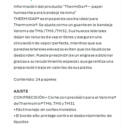
Información del producto “ThermiGar® – papel
humeante para bandeja Varoma”
THERMIGAR® es el papel de cocina ideal para
Thermomix®. Se ajusta como un guante en la bandeja
Varoma de TM6 / TM5 / TM31. Sus huecos laterales
dejan las ranuras de vapor libres y aseguran una
circulación de vapor perfecta, mientras que sus
paredes laterales elevadas evitan que los líquidos se
desborden. Puede prescindir de un engrase adicional
gracias a su recubrimiento especial, que garantiza una
preparación baja en calorías de sus platos.
Contenido: 24 papeles
AJUSTE
CON PRECISIÓN • Corte con precisión para el Varoma®
de Thermomix® TM6, TM5 y TM31
• Fácil manejo sin cortes molestos
• El borde alto protege contra el desbordamiento de
líquidos