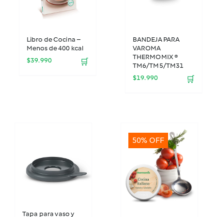
Libro de Cocina –
BANDEJA PARA
Menos de 400 kcal
VAROMA
THERMOMIX ®
$
39.990
🛒
TM6/TM5/TM31
$
19.990
🛒
50% OFF
Tapa para vaso y