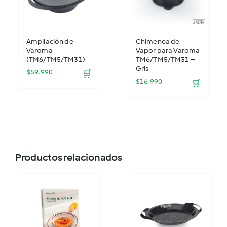
Ampliación de
Chimenea de
Varoma
Vapor para Varoma
(TM6/TM5/TM31)
TM6/TM5/TM31 –
Gris
$
59.990
🛒
$
16.990
🛒
Productos relacionados