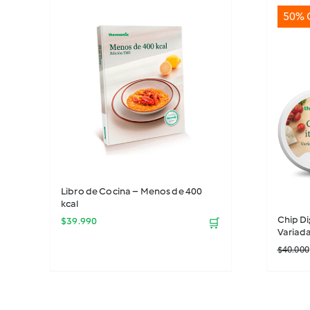
50% 
Libro de Cocina – Menos de 400
kcal
Chip Di
$
39.990
🛒
Variada
$
40.000