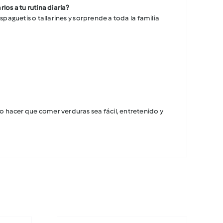
os a tu rutina diaria?
espaguetis o tallarines y sorprende a toda la familia
 hacer que comer verduras sea fácil, entretenido y