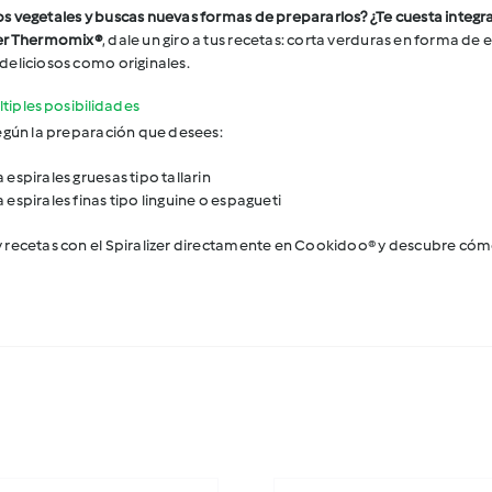
s vegetales y buscas nuevas formas de prepararlos? ¿Te cuesta integrarl
zer Thermomix®
, dale un giro a tus recetas: corta verduras en forma de 
 deliciosos como originales.
ltiples posibilidades
 según la preparación que desees:
a espirales gruesas tipo tallarin
a espirales finas tipo linguine o espagueti
y recetas con el Spiralizer directamente en
Cookidoo®
y descubre cómo