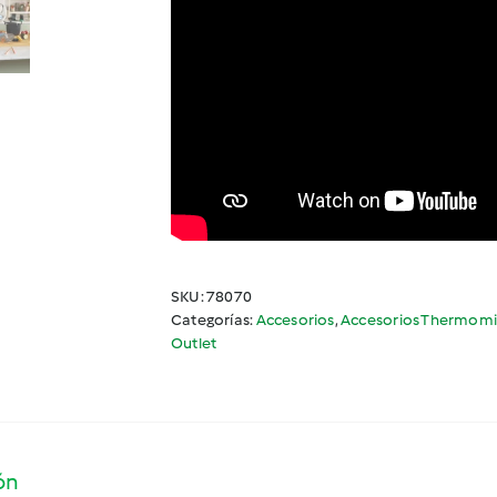
SKU:
78070
Categorías:
Accesorios
,
Accesorios Thermomi
Outlet
ón