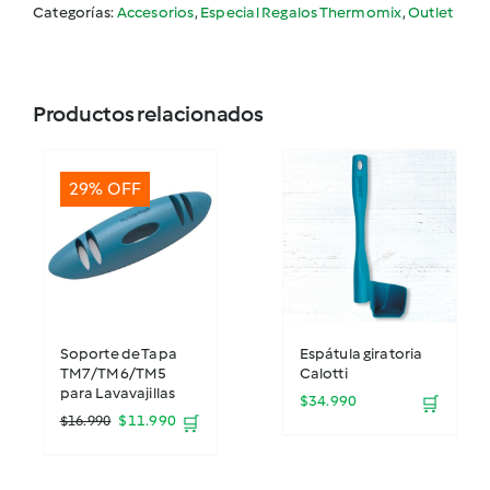
Categorías:
Accesorios
,
Especial Regalos Thermomix
,
Outlet
Productos relacionados
29% OFF
Soporte de Tapa
Espátula giratoria
TM7/TM6/TM5
Calotti
para Lavavajillas
$
34.990
🛒
El
El
$
11.990
$
16.990
🛒
precio
precio
original
actual
era:
es: