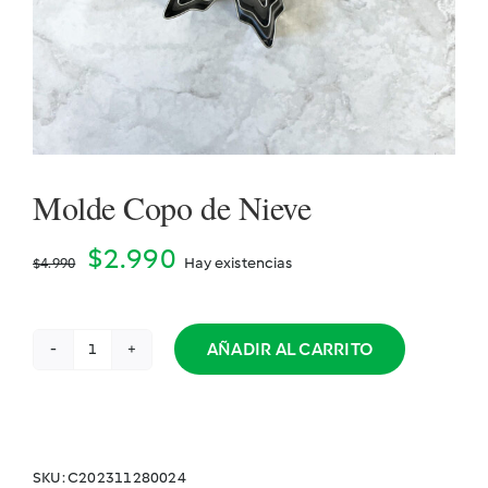
Cookidoo
Molde Copo de Nieve
El
El
$
2.990
Hay existencias
$
4.990
precio
precio
original
actual
AÑADIR AL CARRITO
Molde
era:
es:
Copo
de
$4.990.
$2.990.
Nieve
cantidad
SKU:
C202311280024