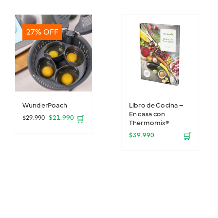
$16.990.
$11.990.
27% OFF
WunderPoach
Libro de Cocina –
En casa con
El
El
$
21.990
$
29.990
🛒
Thermomix®
precio
precio
$
39.990
🛒
original
actual
era:
es:
$29.990.
$21.990.