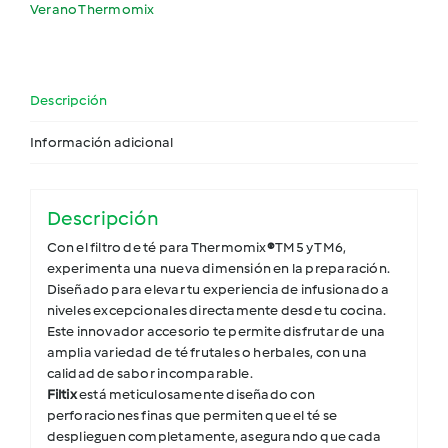
Verano Thermomix
Descripción
Información adicional
Descripción
Con el filtro de té para Thermomix
®
TM5 y TM6,
experimenta una nueva dimensión en la preparación.
Diseñado para elevar tu experiencia de infusionado a
niveles excepcionales directamente desde tu cocina.
Este innovador accesorio te permite disfrutar de una
amplia variedad de té frutales o herbales, con una
calidad de sabor incomparable.
Filtix
está meticulosamente diseñado con
perforaciones finas que permiten que el té se
desplieguen completamente, asegurando que cada