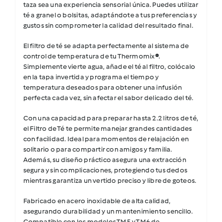
taza sea una experiencia sensorial única. Puedes utilizar
té a granel o bolsitas, adaptándote a tus preferencias y
gustos sin comprometer la calidad del resultado final.
El filtro de té se adapta perfectamente al sistema de
control de temperatura de tu Thermomix
®
.
Simplemente vierte agua, añade el té al filtro, colócalo
en la tapa invertida y programa el tiempo y
temperatura deseados para obtener una infusión
perfecta cada vez, sin afectar el sabor delicado del té.
Con una capacidad para preparar hasta 2.2 litros de té,
el Filtro de Té te permite manejar grandes cantidades
con facilidad. Ideal para momentos de relajación en
solitario o para compartir con amigos y familia.
Además, su diseño práctico asegura una extracción
segura y sin complicaciones, protegiendo tus dedos
mientras garantiza un vertido preciso y libre de goteos.
Fabricado en acero inoxidable de alta calidad,
asegurando durabilidad y un mantenimiento sencillo.
Compatible con los modelos TM5 y TM6 de