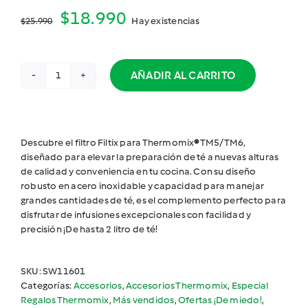
El
El
$
18.990
Hay existencias
$
25.990
precio
precio
original
actual
AÑADIR AL CARRITO
Filtix
era:
es:
-
Filtro
$25.990.
$18.990.
de
Té
Descubre el filtro Filtix para Thermomix
®
TM5/TM6,
para
diseñado para elevar la preparación de té a nuevas alturas
Thermomix
de calidad y conveniencia en tu cocina. Con su diseño
TM5/TM6
robusto en acero inoxidable y capacidad para manejar
cantidad
grandes cantidades de té, es el complemento perfecto para
disfrutar de infusiones excepcionales con facilidad y
precisión ¡De hasta 2 litro de té!
SKU:
SW11601
Categorías:
Accesorios
,
Accesorios Thermomix
,
Especial
Regalos Thermomix
,
Más vendidos
,
Ofertas ¡De miedo!
,