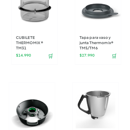
CUBILETE
Tapa para vaso y
THERMOMIX ®
junta Thermomix®
TM31
TM5/TM6
$
14.990
$
27.990
🛒
🛒