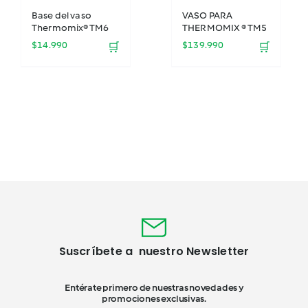
Base del vaso
VASO PARA
Thermomix® TM6
THERMOMIX ® TM5
$
14.990
$
139.990
🛒
🛒
Suscríbete a nuestro Newsletter
Entérate primero de nuestras novedades y
promociones exclusivas.