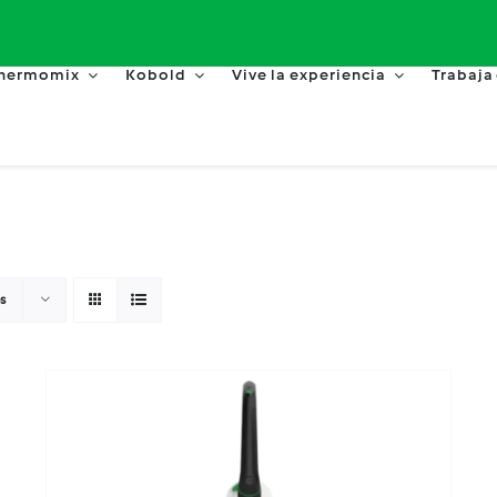
hermomix
Kobold
Vive la experiencia
Trabaja
s