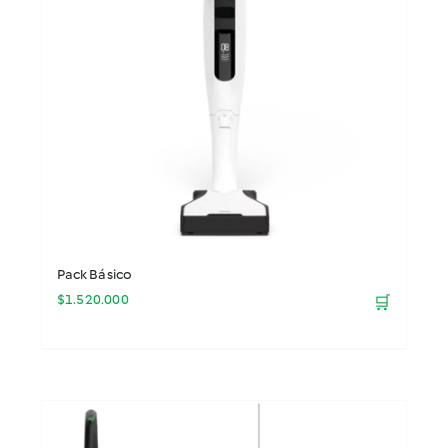
Pack Básico
$
1.520.000
🛒