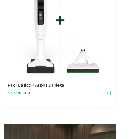
Pack Básico + Aspira & Friega
$
1.990.000
🛒