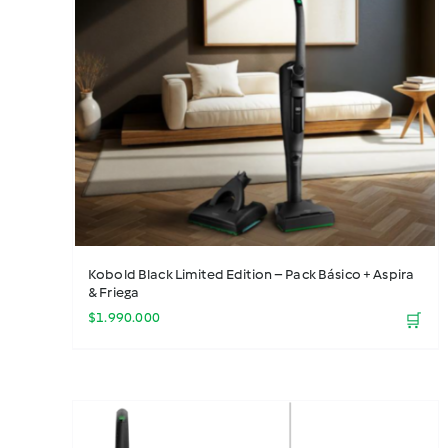
Potencia tu TM7
(40)
Merchandising
(7)
Especial Regalos Thermomix
(23)
Ofertas ¡De miedo!
(28)
Pack wow
(3)
Consumibles Kobold
(18)
Accesorios Kobold
(25)
Kobold VK7
(7)
Repuestos
(27)
Kobold Black Limited Edition – Pack Básico + Aspira
Más vendidos
(34)
& Friega
Accesorios
(127)
$
1.990.000
🛒
Nuevos accesorios
(22)
Thermomix
(5)
Accesorios Thermomix
(168)
Libros y chips
(18)