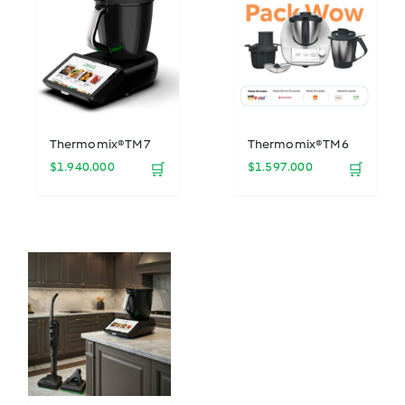
Thermomix® TM7
Thermomix® TM6
$
1.940.000
$
1.597.000
🛒
🛒