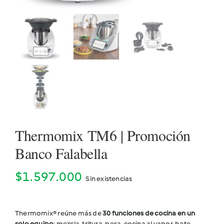
Cookidoo
Thermomix TM6 | Promoción
Banco Falabella
$
1.597.000
Sin existencias
Thermomix® reúne más de
30 funciones de cocina en un
solo equipo
: mezcla, tritura, pesa, cocina al vapor, bate,