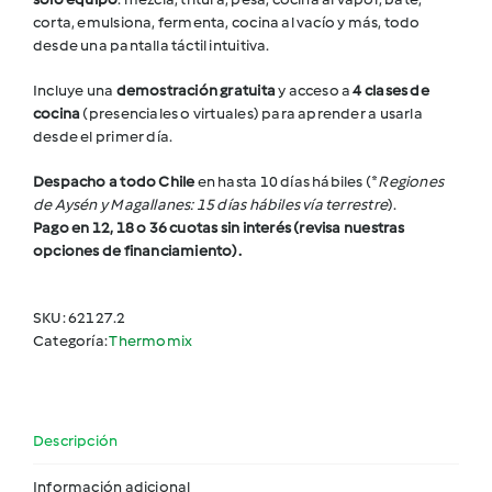
corta, emulsiona, fermenta, cocina al vacío y más, todo
desde una pantalla táctil intuitiva.
Incluye una
demostración gratuita
y acceso a
4 clases de
cocina
(presenciales o virtuales) para aprender a usarla
desde el primer día.
Despacho a todo Chile
en hasta 10 días hábiles (*
Regiones
de Aysén y Magallanes: 15 días hábiles vía terrestre
).
Pago en 12, 18 o 36 cuotas sin interés (revisa nuestras
opciones de financiamiento).
SKU:
62127.2
Categoría:
Thermomix
Descripción
Información adicional