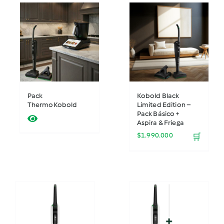
Cookidoo
Potencia tu TM7
(40)
Merchandising
(7)
Especial Regalos Thermomix
(23)
Ofertas ¡De miedo!
(28)
Pack wow
(3)
Consumibles Kobold
(18)
Accesorios Kobold
(25)
Pack
Kobold Black
ThermoKobold
Limited Edition –
Kobold VK7
(7)
Pack Básico +
Repuestos
(27)
Aspira & Friega
$
1.990.000
🛒
Más vendidos
(34)
Accesorios
(127)
Nuevos accesorios
(22)
Thermomix
(5)
Accesorios Thermomix
(168)
Libros y chips
(18)