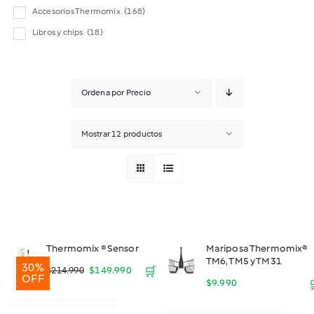
Accesorios Thermomix
(168)
Libros y chips
(18)
Ordena por
Precio
Mostrar
12 productos
Thermomix ® Sensor
Mariposa Thermomix®
TM6, TM5 y TM31
30%
El
El
$
149.990
🛒
$
214.990
OFF
$
9.990
precio
precio