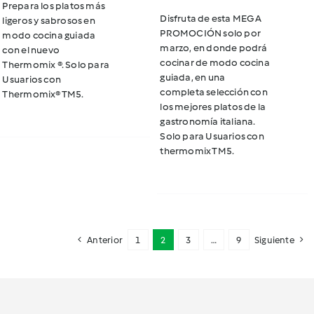
Prepara los platos más
original
actual
Disfruta de esta
MEGA
ligeros y sabrosos en
era:
es:
PROMOCIÓN
solo por
modo cocina guiada
era:
es:
marzo, en donde podrá
$40.000.
$19.990.
con el nuevo
$40.000.
$19.990.
cocinar de modo cocina
Thermomix ®.
Solo para
guiada, en una
Usuarios con
completa selección con
Thermomix® TM5.
los mejores platos de la
gastronomía italiana.
Solo para Usuarios con
thermomix TM5.
Anterior
1
2
3
…
9
Siguiente