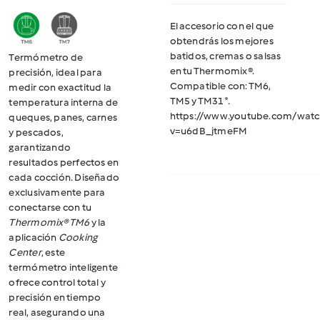
original
actual
El accesorio con el que
era:
es:
obtendrás los mejores
batidos, cremas o salsas
Termómetro de
$214.990.
$149.990.
en tu Thermomix®.
precisión, ideal para
Compatible con: TM6,
medir con exactitud la
TM5 y TM31*.
temperatura interna de
https://www.youtube.com/watc
queques, panes, carnes
v=u6dB_jtmeFM
y pescados,
garantizando
resultados perfectos en
cada cocción. Diseñado
exclusivamente para
conectarse con tu
Thermomix® TM6
y la
aplicación
Cooking
Center
, este
termómetro inteligente
ofrece control total y
precisión en tiempo
real, asegurando una