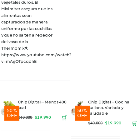
vegetales duros. El
Miximizer asegura que los
alimentos sean
capturados de manera
uniforme por las cuchillas
y que no salten alrededor
del vaso de la
Thermomix
®
.
https://www.youtube.com/watch?
v=mAgOTpcqdhE
Chip Digital – Menos 400
Chip Digital – Cocina
kcal
Italiana. Variada y
50%
50%
saludable
OFF
OFF
El
El
$
19.990
🛒
$
40.000
El
El
$
19.990
🛒
$
40.000
precio
precio
precio
precio
original
actual