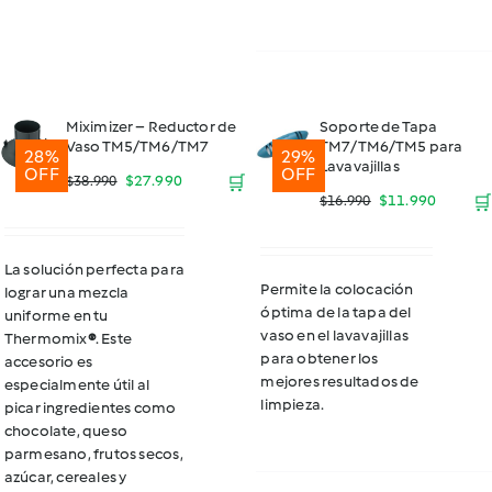
Miximizer – Reductor de
Soporte de Tapa
Vaso TM5/TM6/TM7
TM7/TM6/TM5 para
28%
29%
Lavavajillas
OFF
OFF
El
El
$
27.990
🛒
$
38.990
El
El
$
11.990
🛒
$
16.990
precio
precio
precio
precio
original
actual
La solución perfecta para
original
actual
Permite la colocación
lograr una mezcla
era:
es:
óptima de la tapa del
uniforme en tu
era:
es:
vaso en el lavavajillas
$38.990.
$27.990.
Thermomix
®
. Este
$16.990.
$11.990
para obtener los
accesorio es
mejores resultados de
especialmente útil al
limpieza.
picar ingredientes como
chocolate, queso
parmesano, frutos secos,
azúcar, cereales y