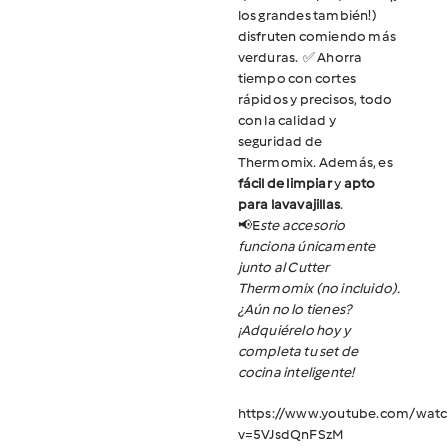
los grandes también!)
disfruten comiendo más
verduras.
✅ Ahorra
tiempo con cortes
rápidos y precisos, todo
con la calidad y
seguridad de
Thermomix. Además, es
fácil de limpiar
y
apto
para lavavajillas
.
📢E
ste accesorio
funciona únicamente
junto al Cutter
Thermomix (no incluido).
¿Aún no lo tienes?
¡Adquiérelo hoy y
completa tu set de
cocina inteligente!
https://www.youtube.com/watc
v=5VJsdQnFSzM