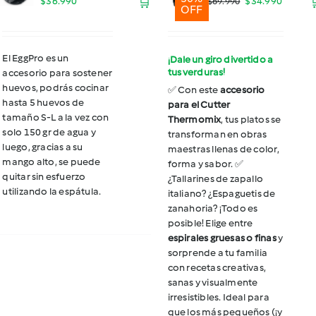
El
El
$
36.990
🛒
$
34.990
$
69.990
OFF
precio
precio
original
actual
El EggPro es un
¡Dale un giro divertido a
tus verduras!
accesorio para sostener
era:
es:
huevos, podrás
cocinar
✅ Con este
accesorio
$69.990.
$34.990
hasta 5 huevos de
para el Cutter
tamaño S-L a la vez con
Thermomix
, tus platos se
solo 150 gr de agua y
transforman en obras
luego, gracias a su
maestras llenas de color,
mango alto, se puede
forma y sabor.
✅
quitar sin esfuerzo
¿Tallarines de zapallo
utilizando la espátula.
italiano? ¿Espaguetis de
zanahoria? ¡Todo es
posible! Elige entre
espirales gruesas o finas
y
sorprende a tu familia
con recetas creativas,
sanas y visualmente
irresistibles. Ideal para
que los más pequeños (¡y