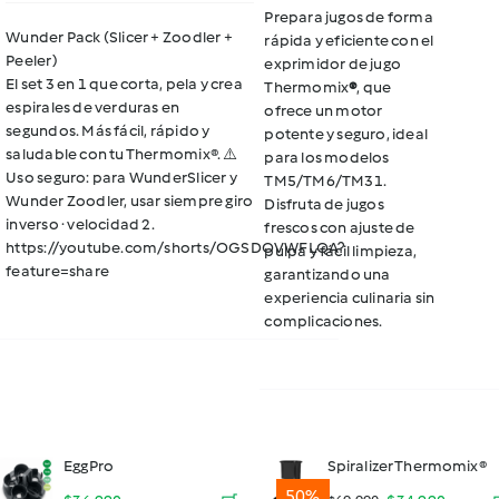
Prepara jugos de forma
original
actual
Wunder Pack (Slicer + Zoodler +
rápida y eficiente con el
Peeler)
exprimidor de jugo
era:
es:
El set 3 en 1 que corta, pela y crea
Thermomix
®
, que
$199.990.
$139.990.
espirales de verduras en
ofrece un motor
segundos. Más fácil, rápido y
potente y seguro, ideal
saludable con tu Thermomix®. ⚠️
para los modelos
Uso seguro: para WunderSlicer y
TM5/TM6/TM31.
Wunder Zoodler, usar siempre
giro
Disfruta de jugos
inverso · velocidad 2
.
frescos con ajuste de
https://youtube.com/shorts/OGSDOVWFLQA?
pulpa y fácil limpieza,
feature=share
garantizando una
experiencia culinaria sin
complicaciones.
EggPro
Spiralizer Thermomix®
50%