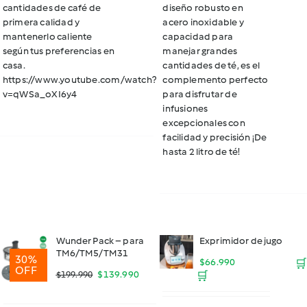
cantidades de café de
diseño robusto en
primera calidad y
acero inoxidable y
mantenerlo caliente
capacidad para
según tus preferencias en
manejar grandes
casa.
cantidades de té, es el
https://www.youtube.com/watch?
complemento perfecto
v=qWSa_oXI6y4
para disfrutar de
infusiones
excepcionales con
facilidad y precisión ¡De
hasta 2 litro de té!
Wunder Pack – para
Exprimidor de jugo
TM6/TM5/TM31
30%
$
66.990
🛒
OFF
El
El
$
139.990
🛒
$
199.990
precio
precio