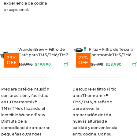
experiencia de cocina
excepcional.
WunderBrew – Filtro de
Filtix – Filtro de Té para
Café para TM5/TM6/TM7
Thermomix TM5/TM6
29%
27%
OFF
OFF
El
El
El
El
$
49.990
🛒
$
18.990
🛒
$
69.990
$
25.990
precio
precio
precio
precio
original
actual
original
actual
Prepara café de infusión
Descubre el filtro Filtix
con precisión y facilidad
para Thermomix
®
era:
es:
era:
es:
en tu Thermomix
®
TM5/TM6, diseñado
$69.990.
$49.990.
$25.990.
$18.990
TM5/TM6 utilizando el
para elevar la
increíble WunderBrew.
preparación de té a
Disfruta de la
nuevas alturas de
comodidad de preparar
calidad y conveniencia
pequeñas o grandes
en tu cocina. Con su