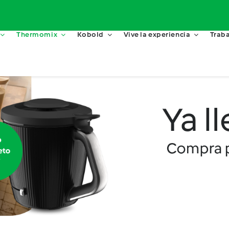
Thermomix
Kobold
Vive la experiencia
Traba