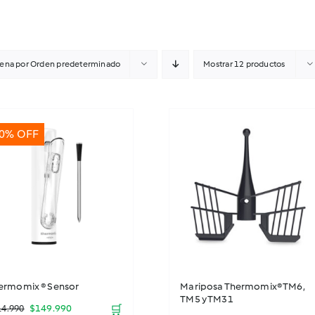
ena por
Orden predeterminado
Mostrar
12 productos
0% OFF
ermomix ® Sensor
Mariposa Thermomix® TM6,
TM5 y TM31
El
El
$
149.990
🛒
14.990