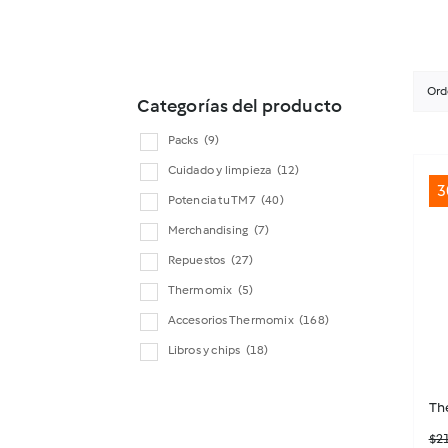
Ord
Categorías del producto
Packs
(9)
Cuidado y limpieza
(12)
3
Potencia tu TM7
(40)
Merchandising
(7)
Repuestos
(27)
Thermomix
(5)
Accesorios Thermomix
(168)
Libros y chips
(18)
Th
$
2