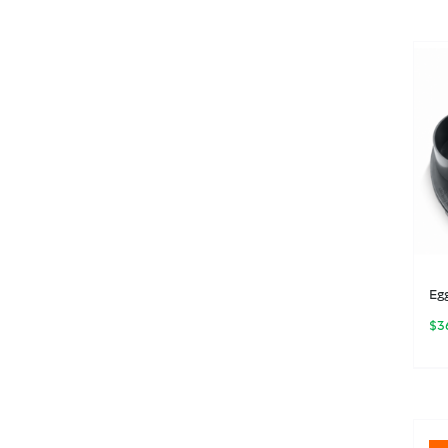
Eg
$
3