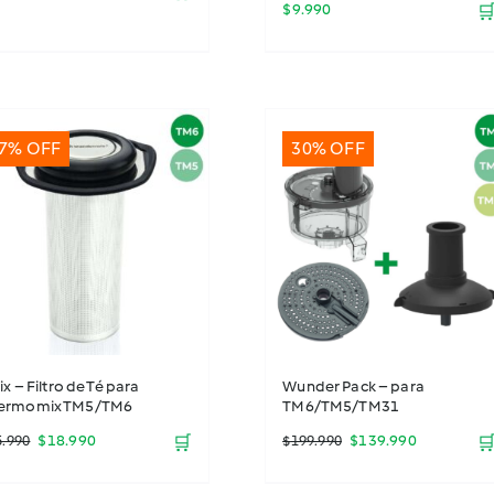
$
9.990

precio
precio
original
actual
era:
es:
7% OFF
$214.990.
$149.990.
30% OFF
tix – Filtro de Té para
Wunder Pack – para
ermomix TM5/TM6
TM6/TM5/TM31
El
El
El
El
$
18.990
🛒
$
139.990

5.990
$
199.990
precio
precio
precio
precio