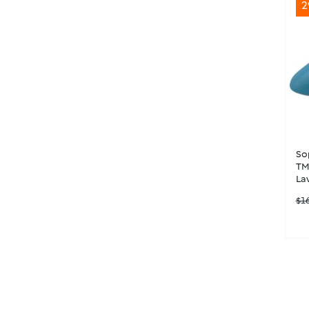
2
So
TM
Lav
$
1