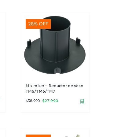
28% OFF
Miximizer – Reductor de Vaso
TM5/TM6/TM7

El
El
$
27.990
🛒
$
38.990
precio
precio
original
actual
era:
es: