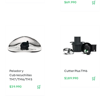
$
69.990
🛒
Pelador y
Cutter Plus TM6
Cubrecuchillas
$
189.990
🛒
TM7/TM6/TM5
$
39.990
🛒