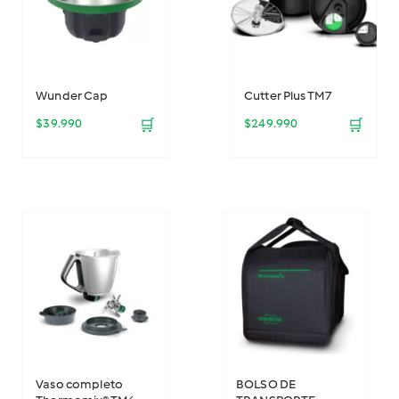
Wunder Cap
Cutter Plus TM7
$
39.990
🛒
$
249.990
🛒
Vaso completo
BOLSO DE