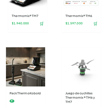
Thermomix® TM7
Thermomix® TM6
$
1.940.000
🛒
$
1.597.000
🛒
Pack ThermoKobold
Juego de cuchillas
Thermomix ® TM6 y
TM7