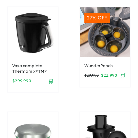
27% OFF
Vaso completo
WunderPoach
Thermomix® TM7
El
El
$
21.990
🛒
$
29.990
$
299.990
🛒
precio
precio
original
actual
era:
es:
$29.990.
$21.990.