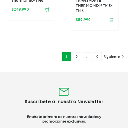
Thermomix® TM6
TRANSPORTE
THERMOMIX ® TM5-
$
249.990
🛒
TM6
$
59.990
🛒
1
2
…
9
Siguiente
Suscríbete a nuestro Newsletter
Entérate primero de nuestras novedades y
promociones exclusivas.