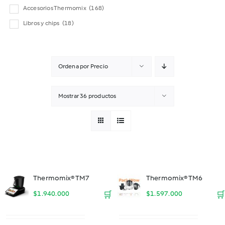
Accesorios Thermomix
(168)
Libros y chips
(18)
Ordena por
Precio
Mostrar
36 productos
Thermomix® TM7
Thermomix® TM6
$
1.940.000
🛒
$
1.597.000
🛒