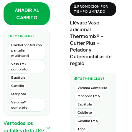
⏳ PROMOCIÓN POR
AÑADIR AL
TIEMPO LIMITADO
CARRITO
Llévate Vaso
adicional
Thermomix® +
TU TM7 INCLUYE
Cutter Plus +
Unidad central con
Pelador y
pantalla
multitáctil
Cubrecuchillas de
regalo
Vaso TM7
completo
Espátula
🎁 TU TM6 INCLUYE
Cestillo
Varoma Completo
Mariposa
Mariposa TM6
Varoma®
Espátula
completo
Cubilete
Cestillo TM6
Ver todos los
↓
Tapa
detalles de la TM7