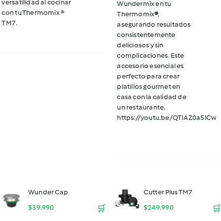
versatilidad al cocinar
Wundermix en tu
con tu Thermomix ®
Thermomix
®
,
TM7.
asegurando resultados
consistentemente
deliciosos y sin
complicaciones. Este
accesorio esencial es
perfecto para crear
platillos gourmet en
casa con la calidad de
un restaurante.
https://youtu.be/QTIAZ0a5lCw
Wunder Cap
Cutter Plus TM7
$
39.990
🛒
$
249.990
🛒