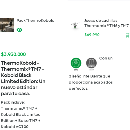
Pack ThermoKobold
Juego de cuchillas
Thermomix ® TM6 y TM7
$
69.990
🛒
$
3.930.000
Con un
ThermoKobold -
Thermomix® TM7 +
Kobold Black
diseño inteligente que
Limited Edition: Un
proporciona acabados
nuevo estándar
perfectos.
para tu casa.
Pack incluye:
Thermomix® TM7 +
Kobold Black Limited
Edition + Bolso TM7 +
Kobold VC100