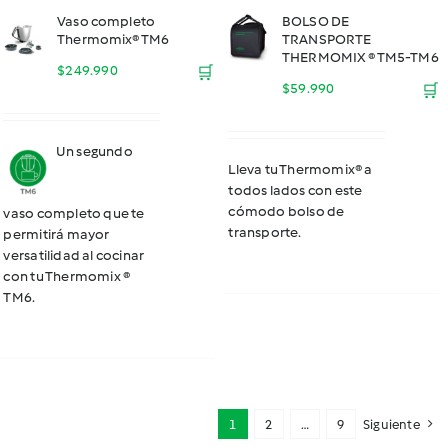
Vaso completo
BOLSO DE
Thermomix® TM6
TRANSPORTE
THERMOMIX ® TM5-TM6
$
249.990
🛒
$
59.990
🛒
Un segundo
Lleva tu Thermomix® a
todos lados con este
cómodo bolso de
vaso completo que te
transporte.
permitirá mayor
versatilidad al cocinar
con tu Thermomix ®
TM6.
1
2
…
9
Siguiente