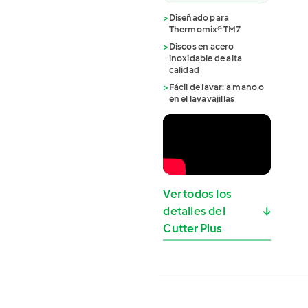
>
Diseñado para
Thermomix® TM7
>
Discos en acero
inoxidable de alta
calidad
>
Fácil de lavar: a mano o
en el lavavajillas
Ver todos los
detalles del
↓
Cutter Plus