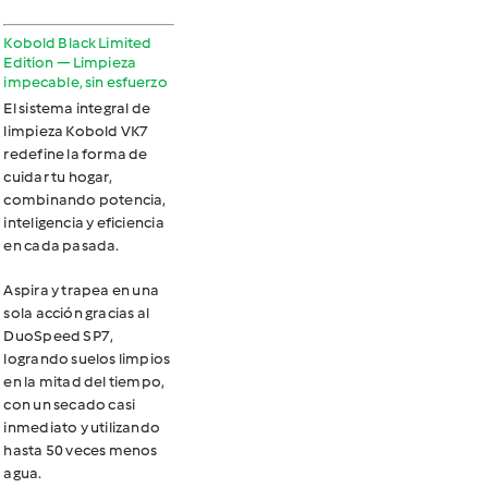
Kobold Black Limited
Edition — Limpieza
impecable, sin esfuerzo
El sistema integral de
limpieza Kobold VK7
redefine la forma de
cuidar tu hogar,
combinando potencia,
inteligencia y eficiencia
en cada pasada.
Aspira y trapea en una
sola acción
gracias al
DuoSpeed SP7,
logrando suelos limpios
en la mitad del tiempo,
con un secado casi
inmediato y utilizando
hasta 50 veces menos
agua.