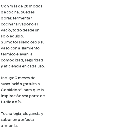
Con más de 20 modos
de cocina, puedes
dorar, fermentar,
cocinar al vapor o al
vacío, todo desde un
solo equipo.
Su motor silencioso y su
vaso con aislamiento
térmico elevan la
comodidad, seguridad
y eficiencia en cada uso.
Incluye 3 meses de
suscripción gratuita a
Cookidoo®, para que la
inspiración sea parte de
tu día a día.
Tecnología, elegancia y
sabor en perfecta
armonía.