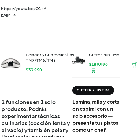
https://youtu.be/O1kA-
kAlMT4
Pelador y Cubrecuchillas
Cutter Plus TM6
TM7/TM6/TM5
$
189.990
🛒
$
39.990
🛒
CUTTER PLUS TM6
2 funciones en 1 solo
Lamina, ralla y corta
producto. Podrás
en espiral con un
experimentar técnicas
solo accesorio —
culinarias (cocción lenta y
presenta tus platos
al vacío) y también pelar y
como un chef.