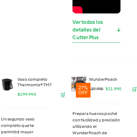
Ver todos los
detalles del
↓
Cutter Plus
Vaso completo
WunderPoach
Thermomix® TM7
27%
El
El
$
21.990
🛒
$
29.990
OFF
$
299.990
🛒
precio
precio
original
actual
Prepara huevos poché
Un segundo vaso
con facilidad y precisión
era:
es:
completo que te
utilizando el
permitirá mayor
$29.990.
$21.990
WunderPoach de