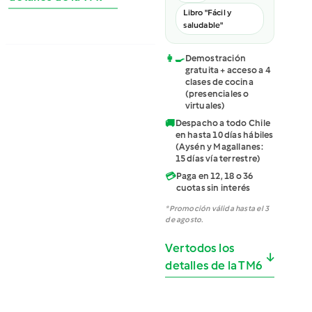
Libro "Fácil y
saludable"
👩‍🍳
Demostración
gratuita + acceso a 4
clases de cocina
(presenciales o
virtuales)
🚚
Despacho a todo Chile
en hasta 10 días hábiles
(Aysén y Magallanes:
15 días vía terrestre)
💳
Paga en 12, 18 o 36
cuotas sin interés
*Promoción válida hasta el 3
de agosto.
Ver todos los
↓
detalles de la TM6