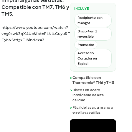
limpiar algunas verduras.
Compatible con TM7, TM6 y
INCLUYE
TM5.
Recipiente con
mangos
https://www.youtube.com/watch?
Disco 4 en 1
v=g0swK3qX4Uc&list=PLNl4CuyuRT4sWSi8jKr8J-
reversible
FyhNStdgxEJ&index=3
Prensador
Accesorio
Cortador en
Espiral
>
Compatible con
Thermomix® TM6 y TM5
>
Discos en acero
inoxidable de alta
calidad
>
Fácil de lavar: a mano o
en el lavavajillas