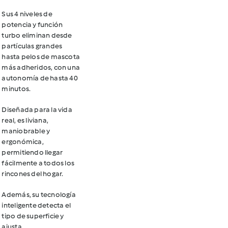
Sus 4 niveles de
potencia y función
turbo eliminan desde
partículas grandes
hasta pelos de mascota
más adheridos, con una
autonomía de hasta 40
minutos.
Diseñada para la vida
real, es liviana,
maniobrable y
ergonómica,
permitiendo llegar
fácilmente a todos los
rincones del hogar.
Además, su tecnología
inteligente detecta el
tipo de superficie y
ajusta