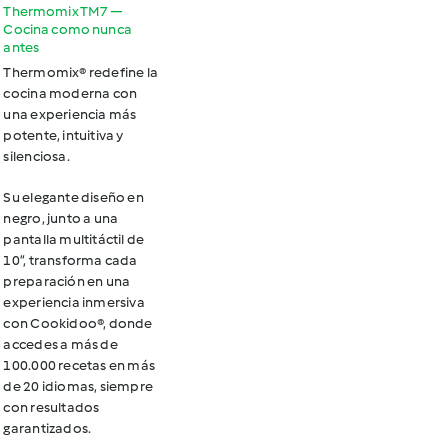
Thermomix TM7 —
Cocina como nunca
antes
Thermomix® redefine la
cocina moderna con
una experiencia más
potente, intuitiva y
silenciosa.
Su elegante diseño en
negro, junto a una
pantalla multitáctil de
10”, transforma cada
preparación en una
experiencia inmersiva
con Cookidoo®, donde
accedes a más de
100.000 recetas en más
de 20 idiomas, siempre
con resultados
garantizados.