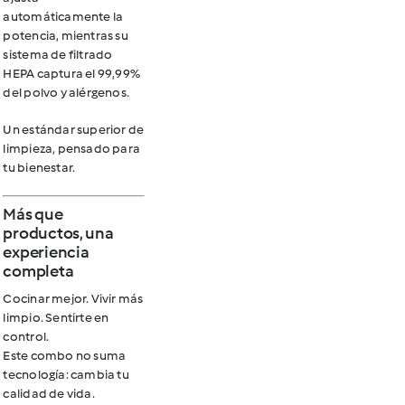
automáticamente la
potencia, mientras su
sistema de filtrado
HEPA captura el 99,99%
del polvo y alérgenos.
Un estándar superior de
limpieza, pensado para
tu bienestar.
Más que
productos, una
experiencia
completa
Cocinar mejor. Vivir más
limpio. Sentirte en
control.
Este combo no suma
tecnología:
cambia tu
calidad de vida.