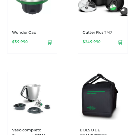
Wunder Cap
Cutter Plus TM7
$
39.990
🛒
$
249.990
🛒
Vaso completo
BOLSO DE