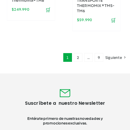
Thermomix® TM6
TRANSPORTE
THERMOMIX ® TM5-
$
249.990
🛒
TM6
$
59.990
🛒
1
2
…
9
Siguiente
Suscríbete a nuestro Newsletter
Entérate primero de nuestras novedades y
promociones exclusivas.