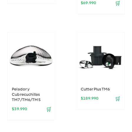
$
69.990
🛒
Pelador y
Cutter Plus TM6
Cubrecuchillas
$
189.990
🛒
TM7/TM6/TM5
$
39.990
🛒