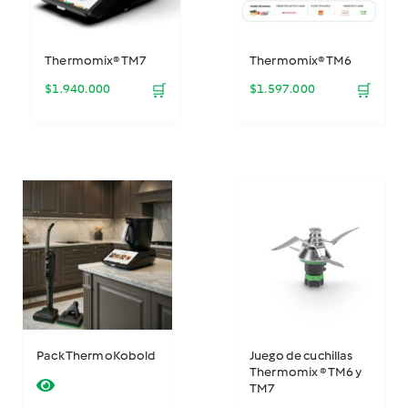
Thermomix® TM7
Thermomix® TM6
$
1.940.000
🛒
$
1.597.000
🛒
Pack ThermoKobold
Juego de cuchillas
Thermomix ® TM6 y
TM7