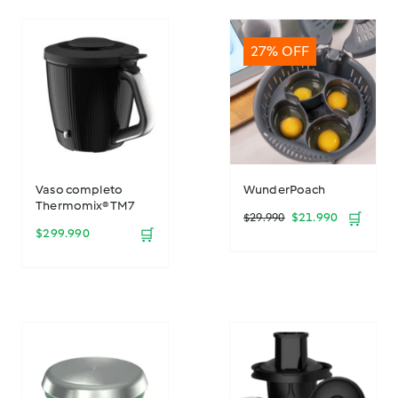
27% OFF
Vaso completo
WunderPoach
Thermomix® TM7
El
El
$
21.990
🛒
$
29.990
$
299.990
🛒
precio
precio
original
actual
era:
es:
$29.990.
$21.990.