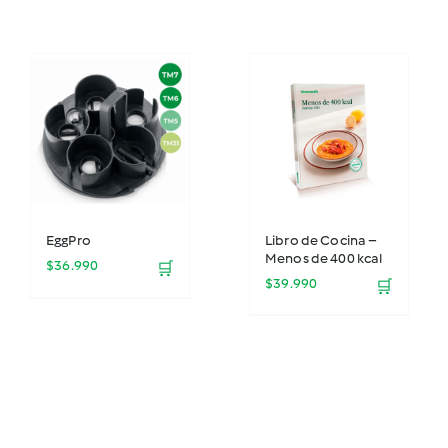
EggPro
Libro de Cocina –
Menos de 400 kcal
$
36.990
🛒
$
39.990
🛒