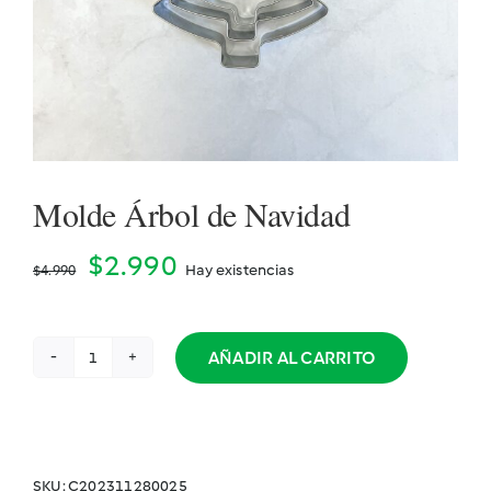
Cookidoo
Molde Árbol de Navidad
El
El
$
2.990
Hay existencias
$
4.990
precio
precio
original
actual
AÑADIR AL CARRITO
Molde
era:
es:
Árbol
de
$4.990.
$2.990.
Navidad
cantidad
SKU:
C202311280025