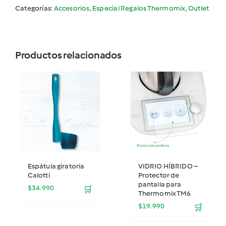
Categorías:
Accesorios
,
Especial Regalos Thermomix
,
Outlet
Productos relacionados
Espátula giratoria
VIDRIO HÍBRIDO –
Calotti
Protector de
pantalla para
$
34.990
🛒
Thermomix TM6
$
19.990
🛒