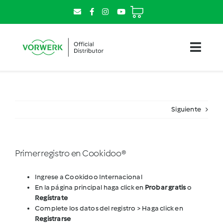
Saltar
al
contenido
Toggl
Navig
Tienda
Siguiente
Thermomix
Kobold
Primer registro en Cookidoo®
Vive la experiencia
Ingrese a
Cookidoo Internacional
En la página principal haga click en
Probar gratis
o
Trabaja con nosotros
Regístrate
Complete los datos del registro > Haga click en
Registrarse