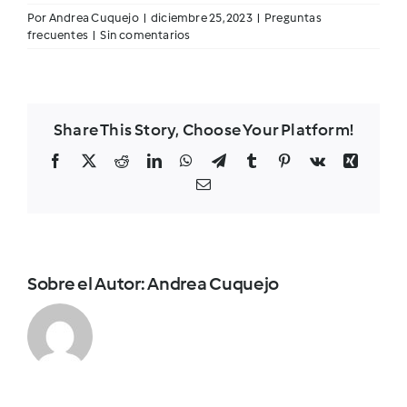
Por
Andrea Cuquejo
|
diciembre 25, 2023
|
Preguntas
frecuentes
|
Sin comentarios
Share This Story, Choose Your Platform!
Facebook
Twitter
Reddit
LinkedIn
WhatsApp
Telegram
Tumblr
Pinterest
Vk
Xing
Correo
electrónico
Sobre el Autor:
Andrea Cuquejo