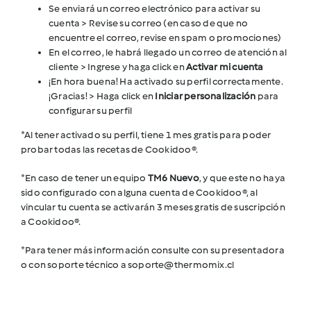
Cookidoo
Se enviará un correo electrónico para activar su
cuenta > Revise su correo (en caso de que no
encuentre el correo, revise en spam o promociones)
En el correo, le habrá llegado un correo de atención al
cliente > Ingrese y haga click en
Activar mi cuenta
¡En hora buena! Ha activado su perfil correctamente.
¡Gracias! > Haga click en
Iniciar personalización
para
configurar su perfil
*Al tener activado su perfil, tiene 1 mes gratis para poder
probar todas las recetas de Cookidoo®.
*En caso de tener un equipo
TM6 Nuevo
, y que este no haya
sido configurado con alguna cuenta de Cookidoo®, al
vincular tu cuenta se activarán 3 meses gratis de suscripción
a Cookidoo®.
*Para tener más información consulte con su presentadora
o con soporte técnico a soporte@thermomix.cl