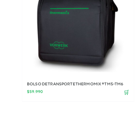
Potencia tu TM7
(40)
Merchandising
(7)
Especial Regalos Thermomix
(23)
Ofertas ¡De miedo!
(28)
Pack wow
(3)
Consumibles Kobold
(18)
Accesorios Kobold
(25)
Kobold VK7
(7)
Repuestos
(27)
BOLSO DE TRANSPORTE THERMOMIX ® TM5-TM6
Más vendidos
(34)
$
59.990
🛒
Accesorios
(127)
Nuevos accesorios
(22)
Thermomix
(5)
Accesorios Thermomix
(168)
Libros y chips
(18)