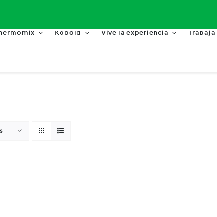
hermomix
Kobold
Vive la experiencia
Trabaja
s