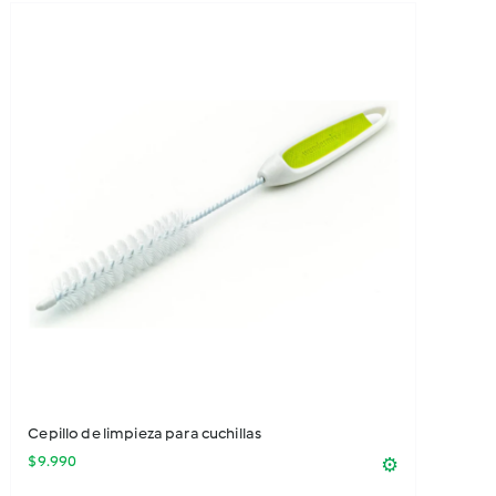
Cepillo de limpieza para cuchillas
$
9.990
⚙️