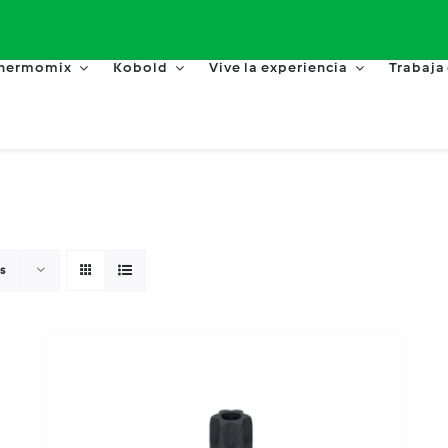
hermomix
Kobold
Vive la experiencia
Trabaja
s