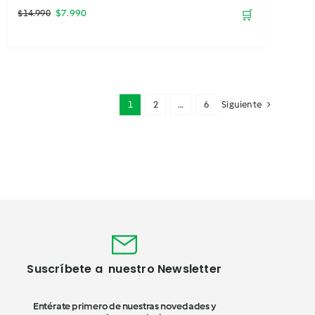
El
El
$
7.990
$
14.990
🛒
precio
precio
original
actual
era:
es:
$14.990.
$7.990.
1
2
…
6
Siguiente
Suscríbete a nuestro Newsletter
Entérate primero de nuestras novedades y