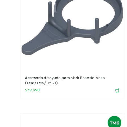
Potencia tu TM7
(40)
Merchandising
(7)
Especial Regalos Thermomix
(23)
Ofertas ¡De miedo!
(28)
Pack wow
(3)
Consumibles Kobold
(18)
Accesorios Kobold
(25)
Kobold VK7
(7)
Repuestos
(27)
Accesorio de ayuda para abrir Base del Vaso
Más vendidos
(34)
(TM6/TM5/TM31)
Accesorios
(127)
$
39.990
🛒
Nuevos accesorios
(22)
Thermomix
(5)
Accesorios Thermomix
(168)
Libros y chips
(18)