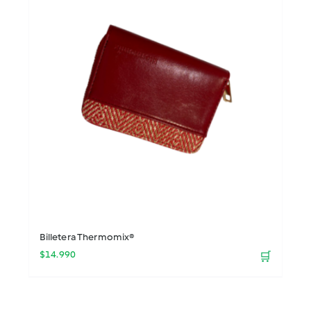
Billetera Thermomix®
$
14.990
🛒