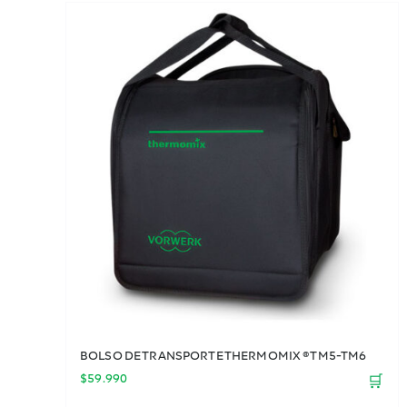
BOLSO DE TRANSPORTE THERMOMIX ® TM5-TM6
$
59.990
🛒