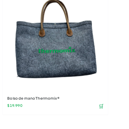
Bolso de mano Thermomix®
$
19.990
🛒