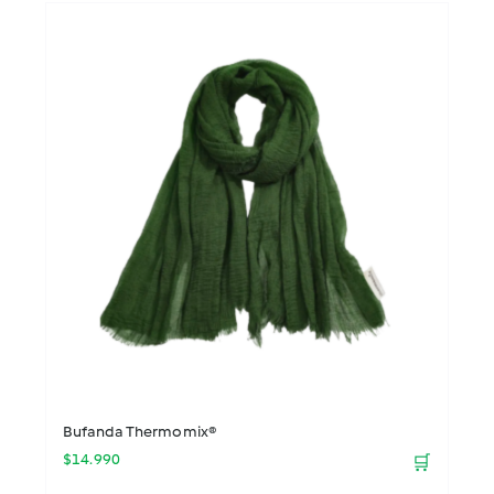
Bufanda Thermomix®
$
14.990
🛒