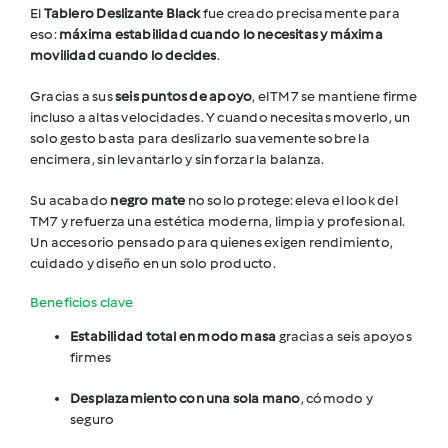
El
Tablero Deslizante Black
fue creado precisamente para
eso:
máxima estabilidad cuando lo necesitas y máxima
movilidad cuando lo decides
.
Gracias a sus
seis puntos de apoyo
, el TM7 se mantiene firme
incluso a altas velocidades. Y cuando necesitas moverlo, un
solo gesto basta para deslizarlo suavemente sobre la
encimera, sin levantarlo y sin forzar la balanza.
Su acabado
negro mate
no solo protege: eleva el look del
TM7 y refuerza una estética moderna, limpia y profesional.
Un accesorio pensado para quienes exigen rendimiento,
cuidado y diseño en un solo producto.
Beneficios clave
Estabilidad total en modo masa
gracias a seis apoyos
firmes
Desplazamiento con una sola mano
, cómodo y
seguro