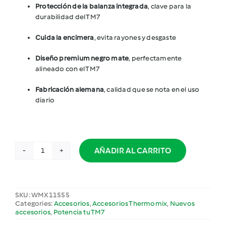
Protección de la balanza integrada
, clave para la
durabilidad del TM7
Cuida la encimera
, evita rayones y desgaste
Diseño premium negro mate
, perfectamente
alineado con el TM7
Fabricación alemana
, calidad que se nota en el uso
diario
AÑADIR AL CARRITO
Tablero
deslizante
edición
Black
SKU:
WMX11555
TM7
Categories:
Accesorios
,
Accesorios Thermomix
,
Nuevos
cantidad
accesorios
,
Potencia tu TM7