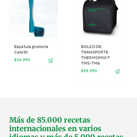
Espátula giratoria
BOLSO DE
Calotti
TRANSPORTE
THERMOMIX ®
$
34.990
🛒
TM5-TM6
$
59.990
🛒
Más de 85.000 recetas
internacionales en varios