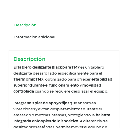
Descripción
Información adicional
Descripción
El
Tablero deslizante Black para TM7
es un tablero
deslizante desarrollado específicamente para el
Thermomix TM7
, optimizado para ofrecer
estabilidad
superior durante el funcionamiento
y
movilidad
controlada
cuando se requiere desplazar el equipo.
Integra
seis pies de apoyo fijos
que absorben
vibraciones y evitan desplazamientos durante el
amasado o mezclas intensas, protegiendo la
balanza
integrada en los pies del dispositivo
. A diferencia de
deslizadores estándar, permite mover el equipo de