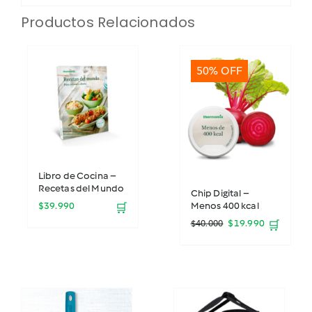
Productos Relacionados
50% OFF
Libro de Cocina –
Recetas del Mundo
Chip Digital –
Menos 400 kcal
$
39.990
🛒
El
El
$
19.990
$
40.000
🛒
precio
precio
original
actual
era:
es:
$40.000.
$19.990.