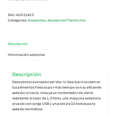
SKU:
AUS12423
Categorías:
Accesorios
,
Accesorios Thermomix
Descripción
Información adicional
Descripción
Descubre el avanzado set Vac-U-Seal para conservar
tus alimentos frescos por más tiempo con su eficiente
sellador al vacío. Incluye un contenedor de vidrio
resistente al calor de 1.3 litros, una máquina selladora
al vacío con carga USB y un pack de 10 bolsas para
sellado hermético.