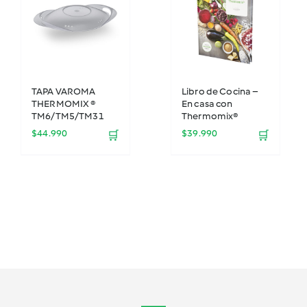
TAPA VAROMA
Libro de Cocina –
THERMOMIX ®
En casa con
TM6/TM5/TM31
Thermomix®
$
44.990
$
39.990
🛒
🛒