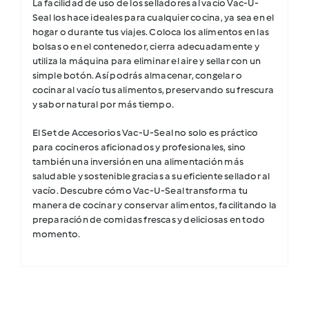
La facilidad de uso de los selladores al vacío Vac-U-
Seal los hace ideales para cualquier cocina, ya sea en el
hogar o durante tus viajes. Coloca los alimentos en las
bolsas o en el contenedor, cierra adecuadamente y
utiliza la máquina para eliminar el aire y sellar con un
simple botón. Así podrás almacenar, congelar o
cocinar al vacío tus alimentos, preservando su frescura
y sabor natural por más tiempo.
El Set de Accesorios Vac-U-Seal no solo es práctico
para cocineros aficionados y profesionales, sino
también una inversión en una alimentación más
saludable y sostenible gracias a su eficiente sellador al
vacío. Descubre cómo Vac-U-Seal transforma tu
manera de cocinar y conservar alimentos, facilitando la
preparación de comidas frescas y deliciosas en todo
momento.