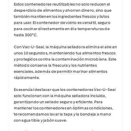
Estos contenedores reutilizables no solo reducen el
desperdicio de alimentos y ahorran dinero, sino que
también mantienen los ingredientes frescos y listos
para usar. El contenedor de vidrio es versátil, seguro
para cocinar directamente en él a temperaturas de
hasta 300°C.
Con Vac-U-Seal, la máquina selladora elimina el aire en
unos 10 segundos, manteniendo tus alimentos frescos
y protegidos contra la contaminación microbiana. Este
método conserva la frescura y los nutrientes
esenciales, además de permitir marinar alimentos
rápidamente.
Es esencial destacar que los contenedores Vac-U-Seal
solo funcionan con la máquina selladora incluida,
garantizando un sellado seguro y eficiente. Para
mantener los contenedores en óptimas condiciones,
te recomendamos lavar la tapa y la bandeja a mano
con agua tibia y jabón suave.