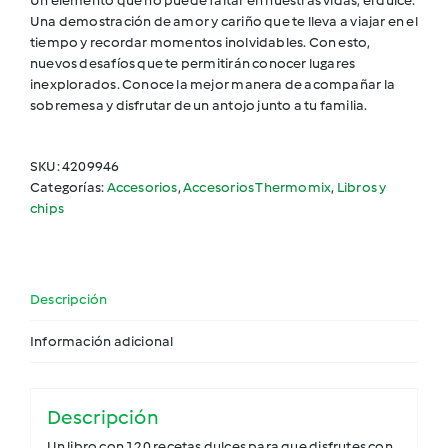
Un elemento que no puede faltar en nuestras vidas, el dulce.
Una demostración de amor y cariño que te lleva a viajar en el
tiempo y recordar momentos inolvidables. Con esto,
nuevos desafíos que te permitirán conocer lugares
inexplorados. Conoce la mejor manera de acompañar la
sobremesa y disfrutar de un antojo junto a tu familia.
SKU:
4209946
Categorías:
Accesorios
,
Accesorios Thermomix
,
Libros y
chips
Descripción
Información adicional
Descripción
Un libro con 120 recetas dulces para que disfrutes con