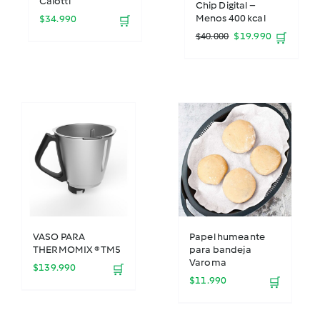
Calotti
Chip Digital –
Menos 400 kcal
$
34.990
🛒
El
El
$
19.990
$
40.000
🛒
precio
precio
original
actual
era:
es:
$40.000.
$19.990.
VASO PARA
Papel humeante
THERMOMIX ® TM5
para bandeja
Varoma
$
139.990
🛒
$
11.990
🛒