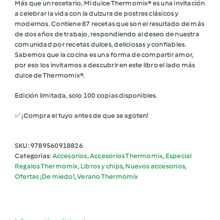
Mi
Más que un recetario, Mi dulce Thermomix® es una invitación
dulce
a celebrar la vida con la dulzura de postres clásicos y
Thermomix®
modernos. Contiene 87 recetas que son el resultado de más
cantidad
de dos años de trabajo, respondiendo al deseo de nuestra
comunidad por recetas dulces, deliciosas y confiables.
Sabemos que la cocina es una forma de compartir amor,
por eso los invitamos a descubrir en este libro el lado más
dulce de Thermomix®.
Edición limitada, solo 100 copias disponibles.
✅
¡Compra el tuyo antes de que se agoten!
SKU:
9789560918826
Categorías:
Accesorios
,
Accesorios Thermomix
,
Especial
Regalos Thermomix
,
Libros y chips
,
Nuevos accesorios
,
Ofertas ¡De miedo!
,
Verano Thermomix