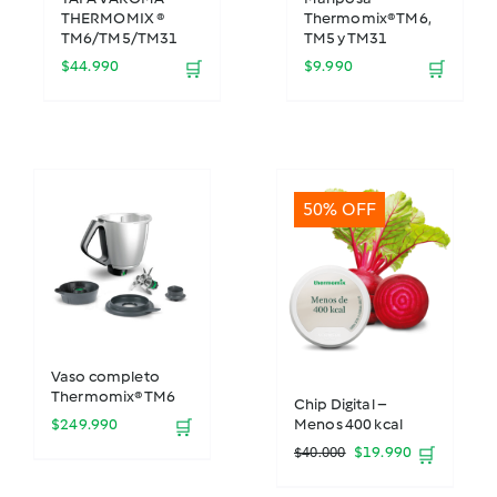
THERMOMIX ®
Thermomix® TM6,
TM6/TM5/TM31
TM5 y TM31
$
44.990
$
9.990
🛒
🛒
50% OFF
Vaso completo
Thermomix® TM6
Chip Digital –
Menos 400 kcal
$
249.990
🛒
El
El
$
19.990
$
40.000
🛒
precio
precio