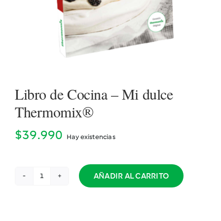
Cookidoo
Libro de Cocina – Mi dulce
Thermomix®
$
39.990
Hay existencias
AÑADIR AL CARRITO
Libro
de
Cocina
-