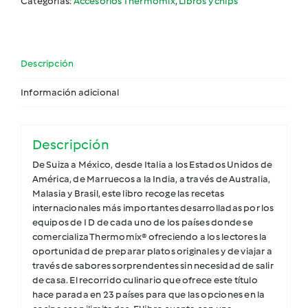
Categorías:
Accesorios Thermomix
,
Libros y chips
Descripción
Información adicional
Descripción
De Suiza a México, desde Italia a los Estados Unidos de
América, de Marruecos a la India, a través de Australia,
Malasia y Brasil, este libro recoge las recetas
internacionales más importantes desarrolladas por los
equipos de I D de cada uno de los países donde se
comercializa Thermomix® ofreciendo a los lectores la
oportunidad de preparar platos originales y de viajar a
través de sabores sorprendentes sin necesidad de salir
de casa. El recorrido culinario que ofrece este título
hace parada en 23 países para que las opciones en la