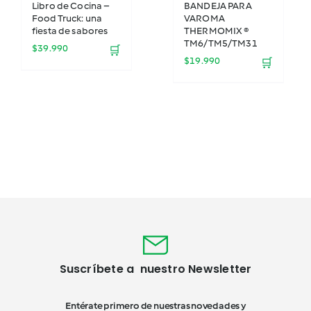
Libro de Cocina –
BANDEJA PARA
Food Truck: una
VAROMA
fiesta de sabores
THERMOMIX ®
TM6/TM5/TM31
$
39.990
🛒
$
19.990
🛒
Suscríbete a nuestro Newsletter
Entérate primero de nuestras novedades y