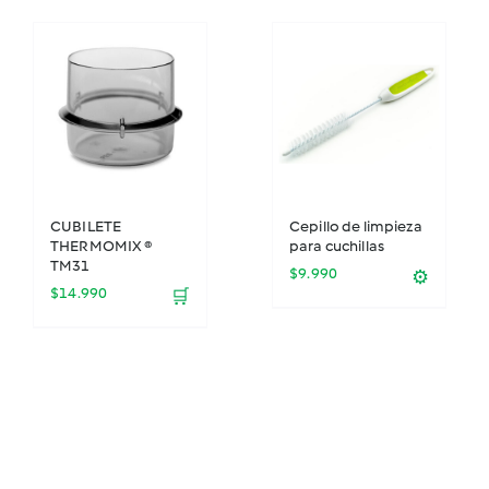
CUBILETE
Cepillo de limpieza
THERMOMIX ®
para cuchillas
TM31
$
9.990
⚙️
$
14.990
🛒