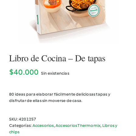
Cookidoo
Libro de Cocina – De tapas
$
40.000
Sin existencias
80 ideas para elaborar fácilmente deliciosas tapas y
disfrutar de ellas sin moverse de casa.
SKU:
4201257
Categorías:
Accesorios
,
Accesorios Thermomix
,
Libros y
chips