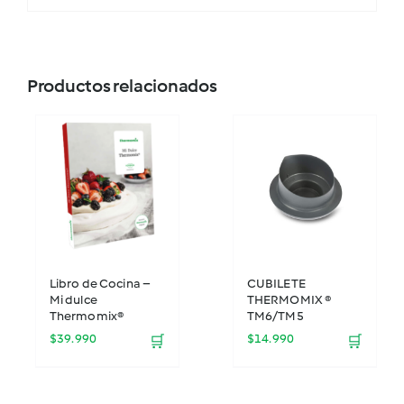
Productos relacionados
Libro de Cocina –
CUBILETE
Mi dulce
THERMOMIX ®
Thermomix®
TM6/TM5
$
39.990
$
14.990
🛒
🛒