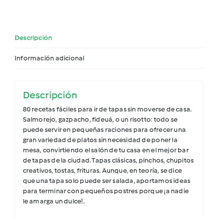
Descripción
Información adicional
Descripción
80 recetas fáciles para ir de tapas sin moverse de casa.
Salmorejo, gazpacho, fideuá, o un risotto: todo se
puede servir en pequeñas raciones para ofrecer una
gran variedad de platos sin necesidad de poner la
mesa, convirtiendo el salón de tu casa en el mejor bar
de tapas de la ciudad. Tapas clásicas, pinchos, chupitos
creativos, tostas, frituras. Aunque, en teoría, se dice
que una tapa solo puede ser salada, aportamos ideas
para terminar con pequeños postres porque ¡a nadie
le amarga un dulce!.