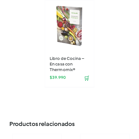
Libro de Cocina –
En casa con
Thermomix®
$
39.990
🛒
Productos relacionados