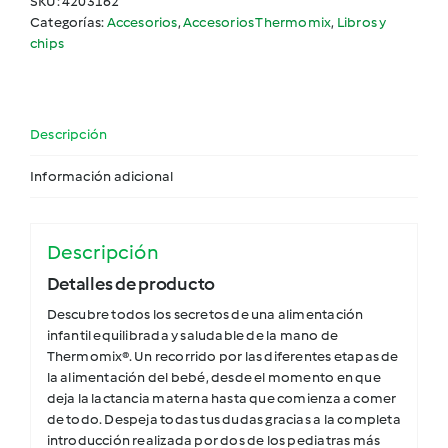
SKU:
4203162
Categorías:
Accesorios
,
Accesorios Thermomix
,
Libros y
chips
Descripción
Información adicional
Descripción
Detalles de producto
Descubre todos los secretos de una alimentación
infantil equilibrada y saludable de la mano de
Thermomix®. Un recorrido por las diferentes etapas de
la alimentación del bebé, desde el momento en que
deja la lactancia materna hasta que comienza a comer
de todo. Despeja todas tus dudas gracias a la completa
introducción realizada por dos de los pediatras más