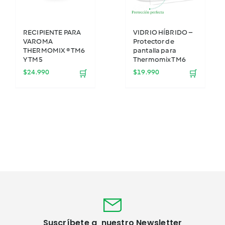
RECIPIENTE PARA
VIDRIO HÍBRIDO –
VAROMA
Protector de
THERMOMIX ® TM6
pantalla para
Y TM5
Thermomix TM6
$
24.990
$
19.990
🛒
🛒
Suscríbete a nuestro Newsletter