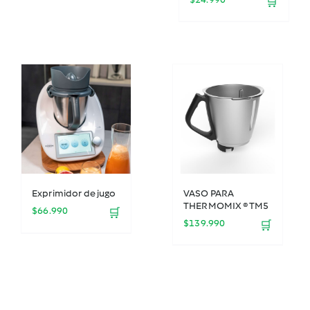
🛒
Exprimidor de jugo
VASO PARA
THERMOMIX ® TM5
$
66.990
🛒
$
139.990
🛒