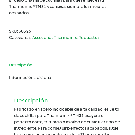
El juego original de cuchillas para que renueves tu
Thermomix ® TM31 y consigas siempre los mejores
acabados.
SKU:
30525
Categorías:
Accesorios Thermomix
,
Repuestos
Descripción
Información adicional
Descripción
Fabricado en acero inoxidable de alta calidad, el juego
de cuchillas para Thermomix ® TM31 asegura el
perfecto corte, triturado o molido de cualquier tipo de
ingrediente. Para conseguir perfectos acabados, sigue
las recomendaciones de uso de tu Thermomix ® y