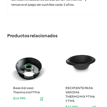
renueva el juego de cuchillas cada 2 años.
Productos relacionados
Base del vaso
RECIPIENTE PARA
Thermomix® TM6
VAROMA
THERMOMIX ® TM6
$
14.990
🛒
Y TM5
$
24.990