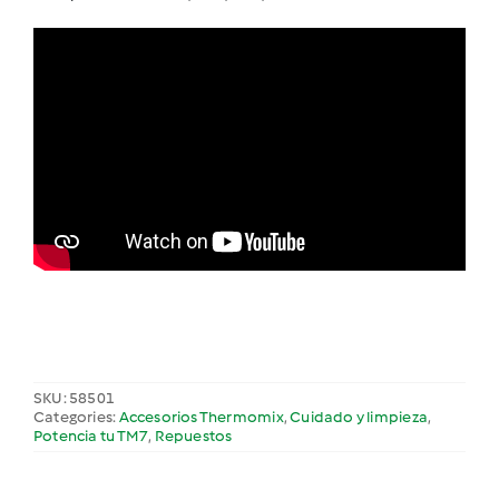
SKU:
58501
Categories:
Accesorios Thermomix
,
Cuidado y limpieza
,
Potencia tu TM7
,
Repuestos