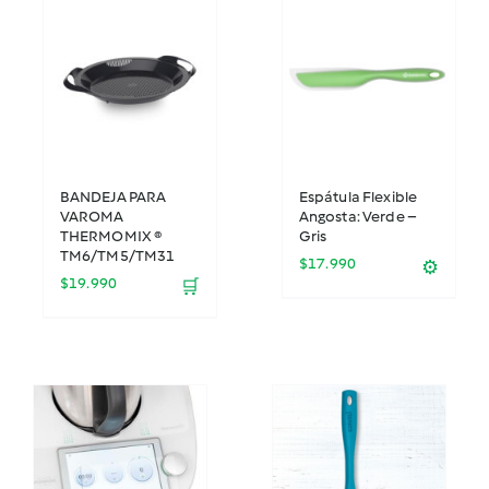
BANDEJA PARA
Espátula Flexible
VAROMA
Angosta: Verde –
THERMOMIX ®
Gris
TM6/TM5/TM31
$
17.990
⚙️
$
19.990
🛒