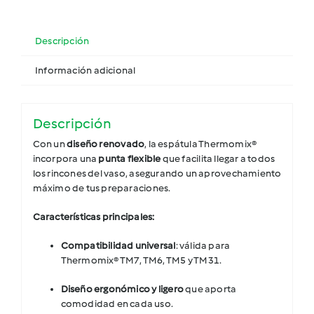
Descripción
Información adicional
Descripción
Con un
diseño renovado
, la espátula Thermomix®
incorpora una
punta flexible
que facilita llegar a todos
los rincones del vaso, asegurando un aprovechamiento
máximo de tus preparaciones.
Características principales:
Compatibilidad universal
: válida para
Thermomix® TM7, TM6, TM5 y TM31.
Diseño ergonómico y ligero
que aporta
comodidad en cada uso.