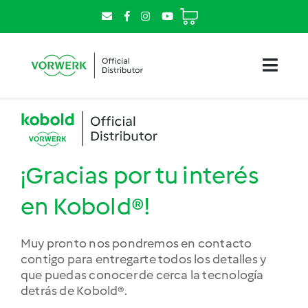
Saltar
al
contenido
Toggl
Navig
Tienda
Thermomix
¡Gracias por tu interés
Kobold
en Kobold®!
Vive la experiencia
Muy pronto nos pondremos en contacto
contigo para entregarte todos los detalles y
Trabaja con nosotros
que puedas conocer de cerca la tecnología
detrás de Kobold®.