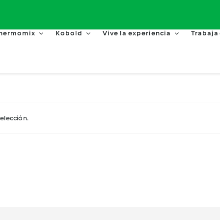
hermomix
Kobold
Vive la experiencia
Trabaja
elección.