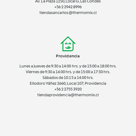
Av. La Plaza 1250, Local G, Las Condes
+56 2 2942 8996
tiendasancarlos@thermomix.cl
Providencia
Lunes a jueves de 9:30 a 14:00 hrs. y de 15:00 a 18:00 hrs.
Viernes de 9:30 a 14:00 hrs. y de 15:00 a 17:30 hrs.
Sábados de 10:15 a 14:00 hrs.
Eliodoro Yáñez 2660, Local 107, Providencia
+56 2 2755 3920
tiendaprovidencia@thermomix.cl