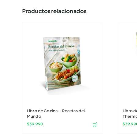
Productos relacionados
Libro de Cocina – Recetas del
Libro d
Mundo
Therm
$
39.990
$
39.99
🛒