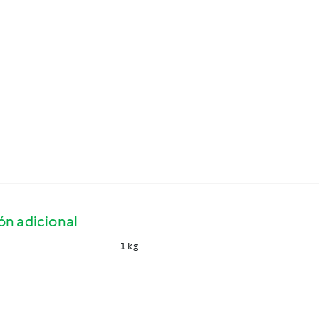
ón adicional
1 kg