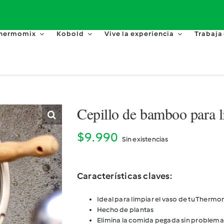
hermomix
Kobold
Vive la experiencia
Trabaja
Cepillo de bamboo para l
$
9.990
Sin existencias
Características claves:
Ideal para limpiar el vaso de tu Thermo
Hecho de plantas
Elimina la comida pegada sin problema