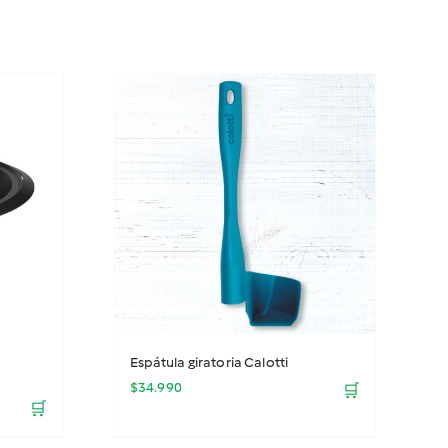
Espátula giratoria Calotti
$
34.990
🛒
🛒