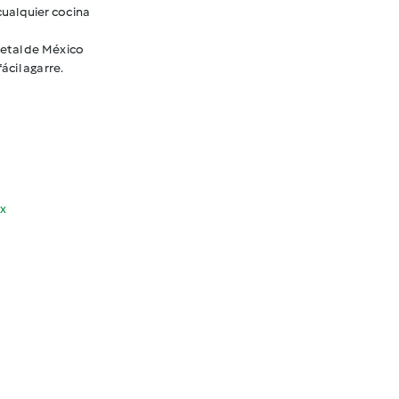
cualquier cocina
getal de México
cil agarre.
x