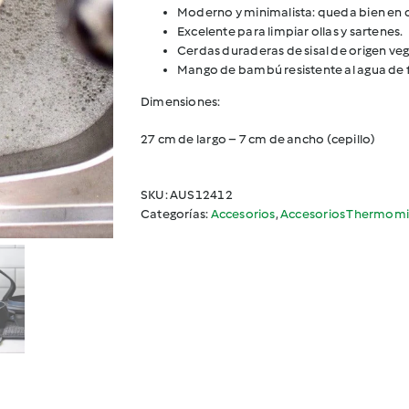
Moderno y minimalista: queda bien en 
Excelente para limpiar ollas y sartenes.
Cerdas duraderas de sisal de origen ve
Mango de bambú resistente al agua de fá
Dimensiones:
27 cm de largo – 7 cm de ancho (cepillo)
SKU:
AUS12412
Categorías:
Accesorios
,
Accesorios Thermomi