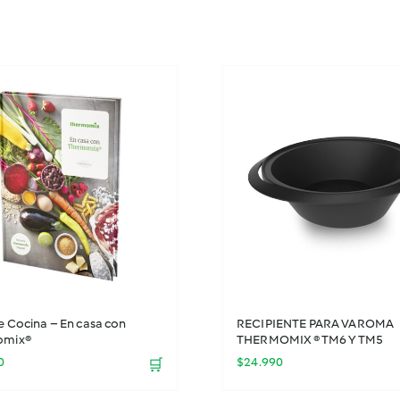
e Cocina – En casa con
RECIPIENTE PARA VAROMA
omix®
THERMOMIX ® TM6 Y TM5
0
$
24.990
🛒