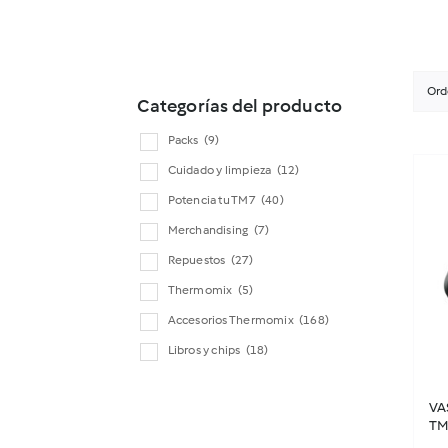
Ord
Categorías del producto
Packs
(9)
Cuidado y limpieza
(12)
Potencia tu TM7
(40)
Merchandising
(7)
Repuestos
(27)
Thermomix
(5)
Accesorios Thermomix
(168)
Libros y chips
(18)
VA
TM