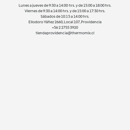
Lunes a jueves de 9:30 a 14:00 hrs. y de 15:00 a 18:00 hrs.
Viernes de 9:30 a 14:00 hrs. y de 15:00 a 17:30 hrs.
Sábados de 10:15 a 14:00 hrs.
Eliodoro Yáñez 2660, Local 107, Providencia
+56 2 2755 3920
tiendaprovidencia@thermomix.cl