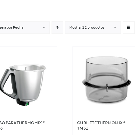
ena por
Fecha
Mostrar
12 productos
SO PARA THERMOMIX ®
CUBILETE THERMOMIX ®
6
TM31