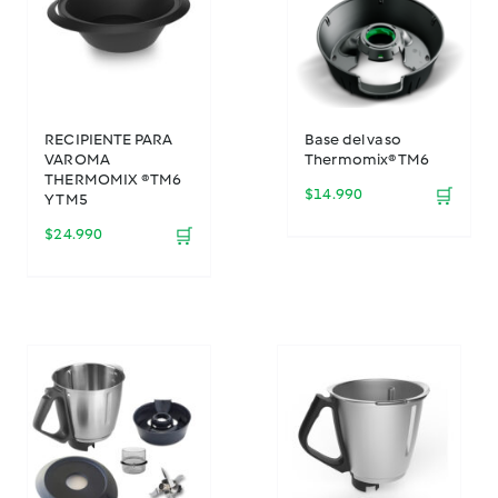
RECIPIENTE PARA
Base del vaso
VAROMA
Thermomix® TM6
THERMOMIX ® TM6
$
14.990
🛒
Y TM5
$
24.990
🛒