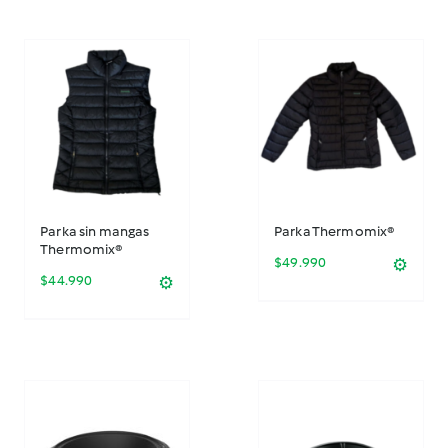
Parka sin mangas
Parka Thermomix®
Thermomix®
$
49.990
⚙️
$
44.990
⚙️