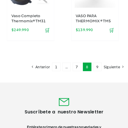
Vaso Completo
VASO PARA
Thermomix® TM31
THERMOMIX ® TM5
$
249.990
🛒
$
139.990
🛒
Anterior
1
…
7
8
9
Siguiente
Suscríbete a nuestro Newsletter
Entérate primero de nuestras novedades y