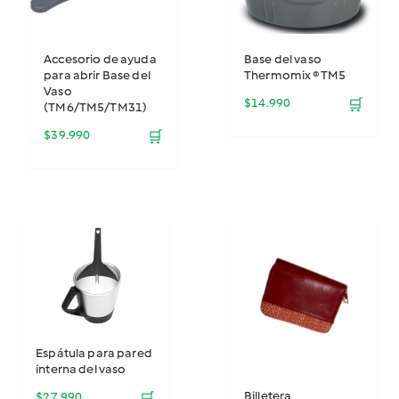
Accesorio de ayuda
Base del vaso
para abrir Base del
Thermomix ® TM5
Vaso
$
14.990
🛒
(TM6/TM5/TM31)
$
39.990
🛒
Espátula para pared
interna del vaso
Billetera
$
27.990
🛒