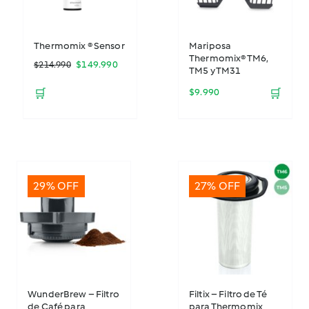
Thermomix ® Sensor
Mariposa
Thermomix® TM6,
El
El
$
149.990
$
214.990
TM5 y TM31
precio
precio
🛒
$
9.990
🛒
original
actual
era:
es:
$214.990.
$149.990.
29% OFF
27% OFF
WunderBrew – Filtro
Filtix – Filtro de Té
de Café para
para Thermomix