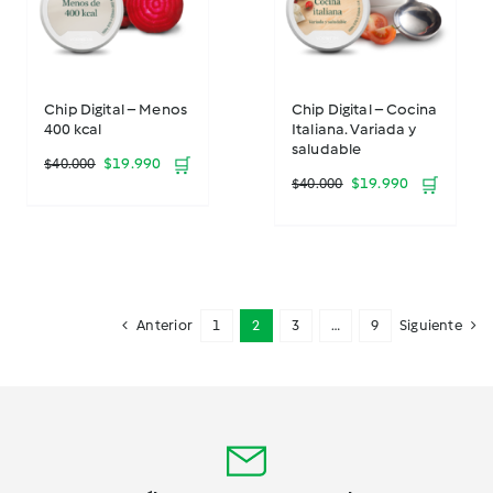
Chip Digital – Menos
Chip Digital – Cocina
400 kcal
Italiana. Variada y
saludable
El
El
$
19.990
🛒
$
40.000
El
El
$
19.990
🛒
$
40.000
precio
precio
precio
precio
original
actual
original
actual
era:
es:
era:
es:
$40.000.
$19.990.
Anterior
1
2
3
…
9
Siguiente
$40.000.
$19.990.