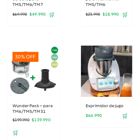
TM5/TM6/TM7
TM5/TM6
El
El
El
El
$
49.990
🛒
$
18.990
🛒
$
69.990
$
25.990
precio
precio
precio
precio
original
actual
original
actual
era:
es:
era:
es:
30% OFF
$69.990.
$49.990.
$25.990.
$18.990.
Wunder Pack – para
Exprimidor de jugo
TM6/TM5/TM31
$
66.990
🛒
El
El
$
139.990
$
199.990
precio
precio
🛒