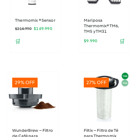
Thermomix ® Sensor
Mariposa
Thermomix® TM6,
El
El
$
149.990
$
214.990
TM5 y TM31
precio
precio
🛒
$
9.990
🛒
original
actual
era:
es:
$214.990.
$149.990.
29% OFF
27% OFF
WunderBrew – Filtro
Filtix – Filtro de Té
de Café para
para Thermomix