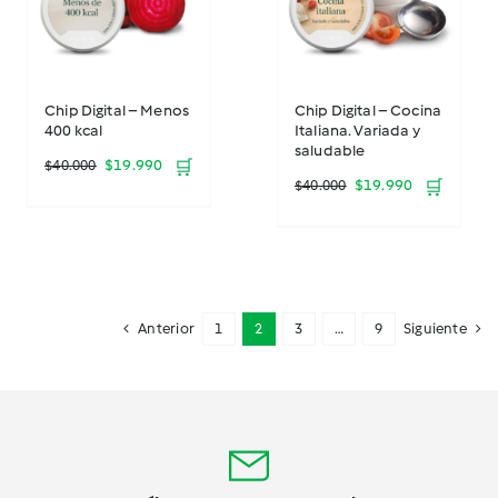
Chip Digital – Menos
Chip Digital – Cocina
400 kcal
Italiana. Variada y
saludable
El
El
$
19.990
🛒
$
40.000
El
El
$
19.990
🛒
$
40.000
precio
precio
precio
precio
original
actual
original
actual
era:
es:
era:
es:
$40.000.
$19.990.
Anterior
1
2
3
…
9
Siguiente
$40.000.
$19.990.