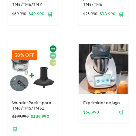
TM5/TM6/TM7
TM5/TM6
El
El
El
El
$
49.990
🛒
$
18.990
🛒
$
69.990
$
25.990
precio
precio
precio
precio
original
actual
original
actual
era:
es:
era:
es:
30% OFF
$69.990.
$49.990.
$25.990.
$18.990.
Wunder Pack – para
Exprimidor de jugo
TM6/TM5/TM31
$
66.990
🛒
El
El
$
139.990
$
199.990
precio
precio
🛒