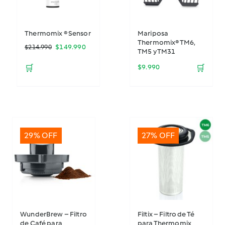
Thermomix ® Sensor
Mariposa
Thermomix® TM6,
El
El
$
149.990
$
214.990
TM5 y TM31
precio
precio
🛒
$
9.990
🛒
original
actual
era:
es:
$214.990.
$149.990.
29% OFF
27% OFF
WunderBrew – Filtro
Filtix – Filtro de Té
de Café para
para Thermomix