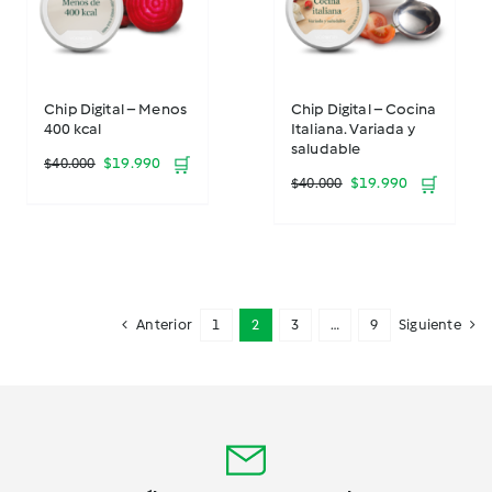
Chip Digital – Menos
Chip Digital – Cocina
400 kcal
Italiana. Variada y
saludable
El
El
$
19.990
🛒
$
40.000
El
El
$
19.990
🛒
$
40.000
precio
precio
precio
precio
original
actual
original
actual
era:
es:
era:
es:
$40.000.
$19.990.
Anterior
1
2
3
…
9
Siguiente
$40.000.
$19.990.