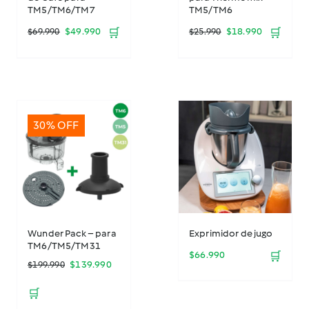
TM5/TM6/TM7
TM5/TM6
El
El
El
El
$
49.990
🛒
$
18.990
🛒
$
69.990
$
25.990
precio
precio
precio
precio
original
actual
original
actual
era:
es:
era:
es:
30% OFF
$69.990.
$49.990.
$25.990.
$18.990.
Wunder Pack – para
Exprimidor de jugo
TM6/TM5/TM31
$
66.990
🛒
El
El
$
139.990
$
199.990
precio
precio
🛒