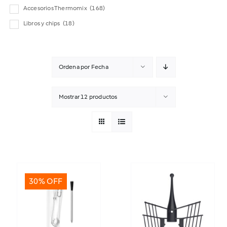
Accesorios Thermomix
(168)
Libros y chips
(18)
Ordena por
Fecha
Mostrar
12 productos
30% OFF