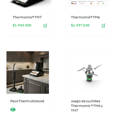
Thermomix® TM7
Thermomix® TM6
$
1.940.000
🛒
$
1.597.000
🛒
Pack ThermoKobold
Juego de cuchillas
Thermomix ® TM6 y
TM7