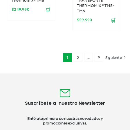
Thermomix® TM6
TRANSPORTE
THERMOMIX ® TM5-
$
249.990
🛒
TM6
$
59.990
🛒
1
2
…
9
Siguiente
Suscríbete a nuestro Newsletter
Entérate primero de nuestras novedades y
promociones exclusivas.