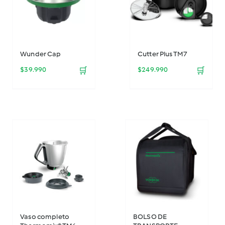
Wunder Cap
Cutter Plus TM7
$
39.990
🛒
$
249.990
🛒
Vaso completo
BOLSO DE