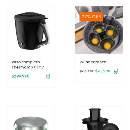
27% OFF
Vaso completo
WunderPoach
Thermomix® TM7
El
El
$
21.990
🛒
$
29.990
$
299.990
🛒
precio
precio
original
actual
era:
es:
$29.990.
$21.990.