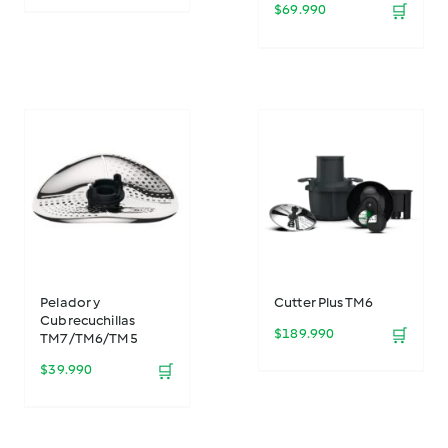
$
69.990
🛒
Pelador y
Cutter Plus TM6
Cubrecuchillas
$
189.990
🛒
TM7/TM6/TM5
$
39.990
🛒