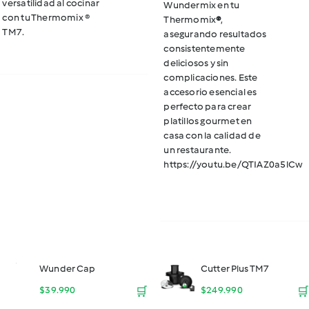
versatilidad al cocinar
Wundermix en tu
con tu Thermomix ®
Thermomix
®
,
TM7.
asegurando resultados
consistentemente
deliciosos y sin
complicaciones. Este
accesorio esencial es
perfecto para crear
platillos gourmet en
casa con la calidad de
un restaurante.
https://youtu.be/QTIAZ0a5lCw
Wunder Cap
Cutter Plus TM7
$
39.990
🛒
$
249.990
🛒