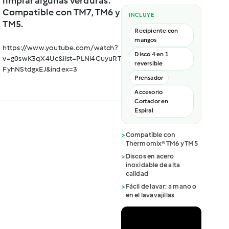
limpiar algunas verduras.
Compatible con TM7, TM6 y
INCLUYE
TM5.
Recipiente con
mangos
https://www.youtube.com/watch?
Disco 4 en 1
v=g0swK3qX4Uc&list=PLNl4CuyuRT4sWSi8jKr8J-
reversible
FyhNStdgxEJ&index=3
Prensador
Accesorio
Cortador en
Espiral
>
Compatible con
Thermomix® TM6 y TM5
>
Discos en acero
inoxidable de alta
calidad
>
Fácil de lavar: a mano o
en el lavavajillas