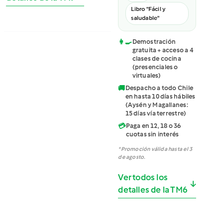
Libro "Fácil y
saludable"
👩‍🍳
Demostración
gratuita + acceso a 4
clases de cocina
(presenciales o
virtuales)
🚚
Despacho a todo Chile
en hasta 10 días hábiles
(Aysén y Magallanes:
15 días vía terrestre)
💳
Paga en 12, 18 o 36
cuotas sin interés
*Promoción válida hasta el 3
de agosto.
Ver todos los
↓
detalles de la TM6