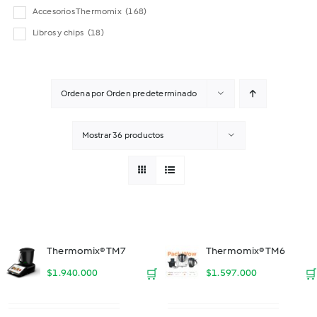
Accesorios Thermomix
(168)
Libros y chips
(18)
Ordena por
Orden predeterminado
Mostrar
36 productos
Thermomix® TM7
Thermomix® TM6
$
1.940.000
🛒
$
1.597.000
🛒