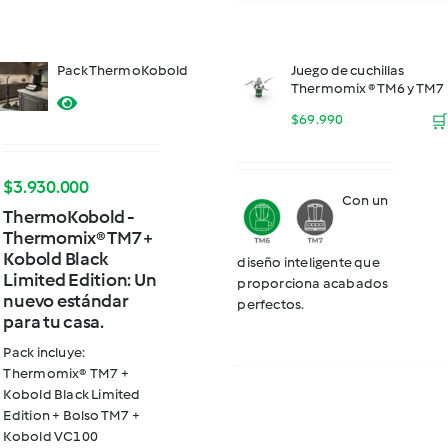
Pack ThermoKobold
Juego de cuchillas
Thermomix ® TM6 y TM7
$
69.990
🛒
$
3.930.000
Con un
ThermoKobold -
Thermomix® TM7 +
Kobold Black
diseño inteligente que
Limited Edition: Un
proporciona acabados
nuevo estándar
perfectos.
para tu casa.
Pack incluye:
Thermomix® TM7 +
Kobold Black Limited
Edition + Bolso TM7 +
Kobold VC100