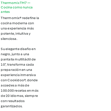
Thermomix TM7 —
Cocina como nunca
antes
Thermomix® redefine la
cocina moderna con
una experiencia más
potente, intuitiva y
silenciosa.
Su elegante diseño en
negro, junto a una
pantalla multitáctil de
10”, transforma cada
preparación en una
experiencia inmersiva
con Cookidoo®, donde
accedes a más de
100.000 recetas en más
de 20 idiomas, siempre
con resultados
garantizados.