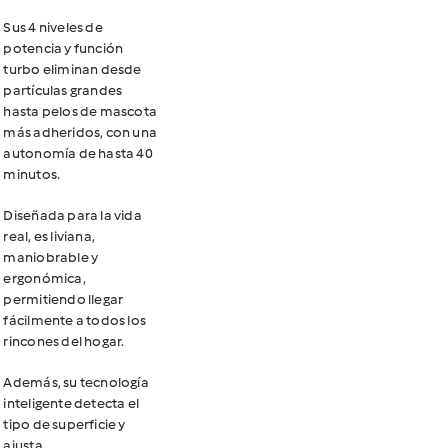
Sus 4 niveles de
potencia y función
turbo eliminan desde
partículas grandes
hasta pelos de mascota
más adheridos, con una
autonomía de hasta 40
minutos.
Diseñada para la vida
real, es liviana,
maniobrable y
ergonómica,
permitiendo llegar
fácilmente a todos los
rincones del hogar.
Además, su tecnología
inteligente detecta el
tipo de superficie y
ajusta