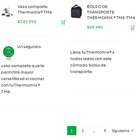
Vaso completo
BOLSO DE
Thermomix® TM6
TRANSPORTE
THERMOMIX ® TM5-TM6
$
249.990
🛒
$
59.990
🛒
Un segundo
Lleva tu Thermomix® a
todos lados con este
cómodo bolso de
vaso completo que te
transporte.
permitirá mayor
versatilidad al cocinar
con tu Thermomix ®
TM6.
1
2
…
9
Siguiente