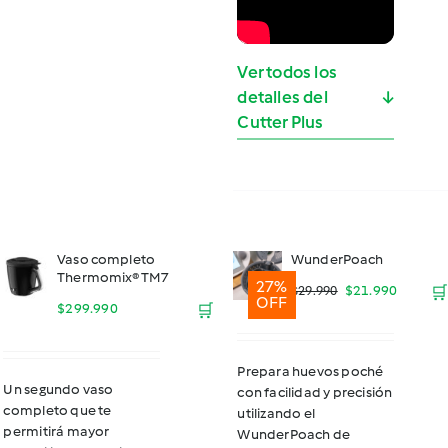
Ver todos los
detalles del
↓
Cutter Plus
Vaso completo
WunderPoach
Thermomix® TM7
27%
El
El
$
21.990
🛒
$
29.990
OFF
$
299.990
🛒
precio
precio
original
actual
Prepara huevos poché
Un segundo vaso
con facilidad y precisión
era:
es:
completo que te
utilizando el
permitirá mayor
$29.990.
$21.990
WunderPoach de