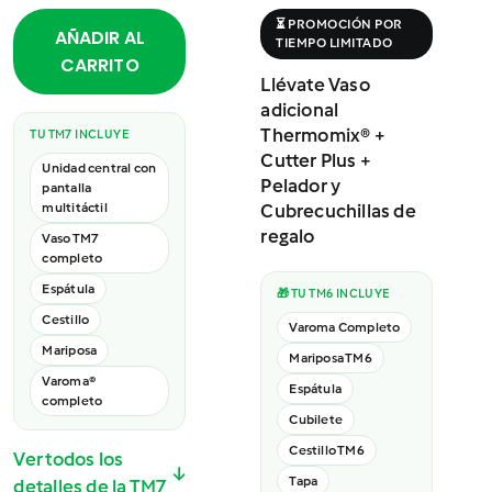
⏳ PROMOCIÓN POR
AÑADIR AL
TIEMPO LIMITADO
CARRITO
Llévate Vaso
adicional
Thermomix® +
TU TM7 INCLUYE
Cutter Plus +
Unidad central con
Pelador y
pantalla
multitáctil
Cubrecuchillas de
regalo
Vaso TM7
completo
Espátula
🎁 TU TM6 INCLUYE
Cestillo
Varoma Completo
Mariposa
Mariposa TM6
Varoma®
Espátula
completo
Cubilete
Cestillo TM6
Ver todos los
↓
Tapa
detalles de la TM7