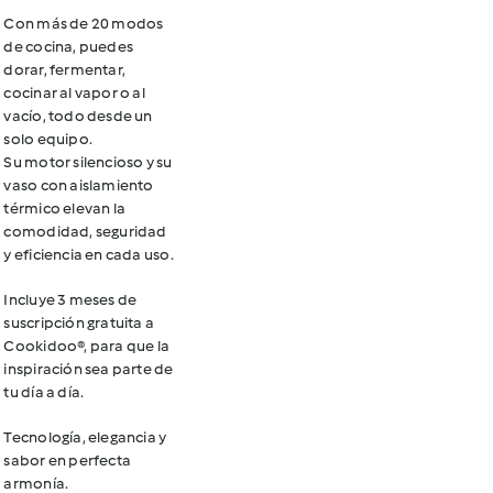
Con más de 20 modos
de cocina, puedes
dorar, fermentar,
cocinar al vapor o al
vacío, todo desde un
solo equipo.
Su motor silencioso y su
vaso con aislamiento
térmico elevan la
comodidad, seguridad
y eficiencia en cada uso.
Incluye 3 meses de
suscripción gratuita a
Cookidoo®, para que la
inspiración sea parte de
tu día a día.
Tecnología, elegancia y
sabor en perfecta
armonía.