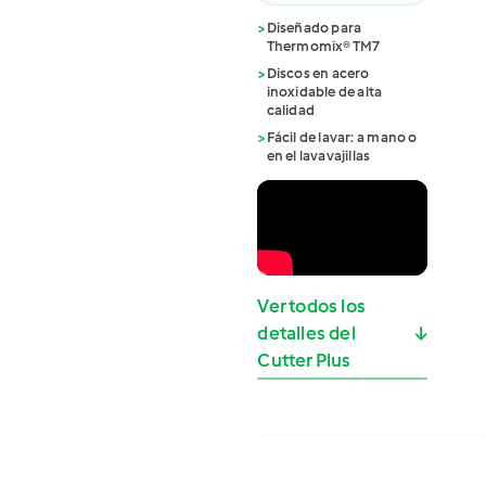
>
Diseñado para
Thermomix® TM7
>
Discos en acero
inoxidable de alta
calidad
>
Fácil de lavar: a mano o
en el lavavajillas
Ver todos los
detalles del
↓
Cutter Plus