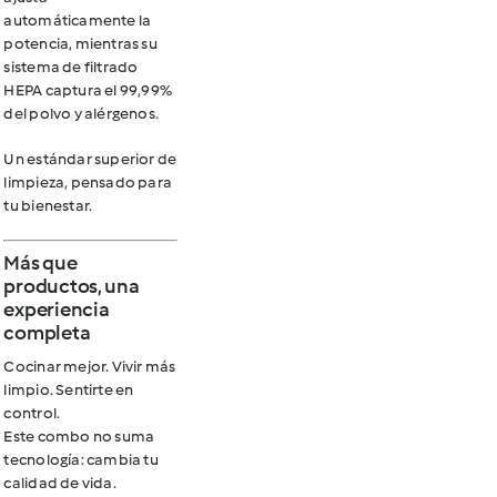
automáticamente la
potencia, mientras su
sistema de filtrado
HEPA captura el 99,99%
del polvo y alérgenos.
Un estándar superior de
limpieza, pensado para
tu bienestar.
Más que
productos, una
experiencia
completa
Cocinar mejor. Vivir más
limpio. Sentirte en
control.
Este combo no suma
tecnología:
cambia tu
calidad de vida.