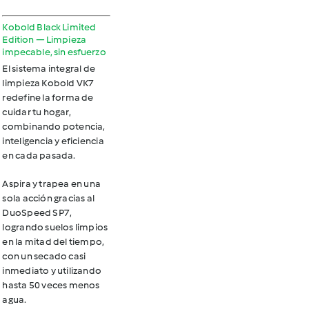
Kobold Black Limited
Edition — Limpieza
impecable, sin esfuerzo
El sistema integral de
limpieza Kobold VK7
redefine la forma de
cuidar tu hogar,
combinando potencia,
inteligencia y eficiencia
en cada pasada.
Aspira y trapea en una
sola acción
gracias al
DuoSpeed SP7,
logrando suelos limpios
en la mitad del tiempo,
con un secado casi
inmediato y utilizando
hasta 50 veces menos
agua.