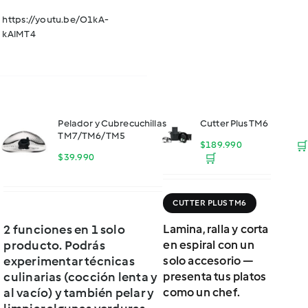
https://youtu.be/O1kA-
kAlMT4
Pelador y Cubrecuchillas
Cutter Plus TM6
TM7/TM6/TM5
$
189.990
🛒
$
39.990
🛒
CUTTER PLUS TM6
2 funciones en 1 solo
Lamina, ralla y corta
producto. Podrás
en espiral con un
experimentar técnicas
solo accesorio —
culinarias (cocción lenta y
presenta tus platos
al vacío) y también pelar y
como un chef.