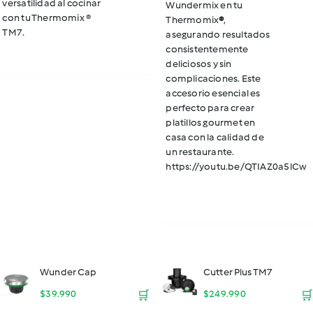
versatilidad al cocinar
Wundermix en tu
con tu Thermomix ®
Thermomix
®
,
TM7.
asegurando resultados
consistentemente
deliciosos y sin
complicaciones. Este
accesorio esencial es
perfecto para crear
platillos gourmet en
casa con la calidad de
un restaurante.
https://youtu.be/QTIAZ0a5lCw
Wunder Cap
Cutter Plus TM7
$
39.990
🛒
$
249.990
🛒