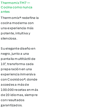
Thermomix TM7 —
Cocina como nunca
antes
Thermomix® redefine la
cocina moderna con
una experiencia más
potente, intuitiva y
silenciosa.
Su elegante diseño en
negro, junto a una
pantalla multitáctil de
10”, transforma cada
preparación en una
experiencia inmersiva
con Cookidoo®, donde
accedes a más de
100.000 recetas en más
de 20 idiomas, siempre
con resultados
garantizados.