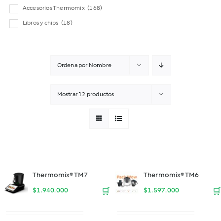
Accesorios Thermomix
(168)
Libros y chips
(18)
Ordena por
Nombre
Mostrar
12 productos
Thermomix® TM7
Thermomix® TM6
$
1.940.000
🛒
$
1.597.000
🛒