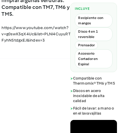
limpiar algunas verduras.
Compatible con TM7, TM6 y
INCLUYE
TM5.
Recipiente con
mangos
https://www.youtube.com/watch?
Disco 4 en 1
v=g0swK3qX4Uc&list=PLNl4CuyuRT4sWSi8jKr8J-
reversible
FyhNStdgxEJ&index=3
Prensador
Accesorio
Cortador en
Espiral
>
Compatible con
Thermomix® TM6 y TM5
>
Discos en acero
inoxidable de alta
calidad
>
Fácil de lavar: a mano o
en el lavavajillas