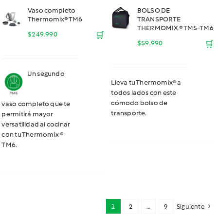
Vaso completo
BOLSO DE
Thermomix® TM6
TRANSPORTE
THERMOMIX ® TM5-TM6
$
249.990
🛒
$
59.990
🛒
Un segundo
Lleva tu Thermomix® a
todos lados con este
cómodo bolso de
vaso completo que te
transporte.
permitirá mayor
versatilidad al cocinar
con tu Thermomix ®
TM6.
1
2
…
9
Siguiente