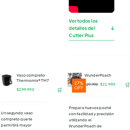
Ver todos los
detalles del
↓
Cutter Plus
Vaso completo
WunderPoach
Thermomix® TM7
27%
El
El
$
21.990
🛒
$
29.990
OFF
$
299.990
🛒
precio
precio
original
actual
Prepara huevos poché
Un segundo vaso
con facilidad y precisión
era:
es:
completo que te
utilizando el
permitirá mayor
$29.990.
$21.990
WunderPoach de