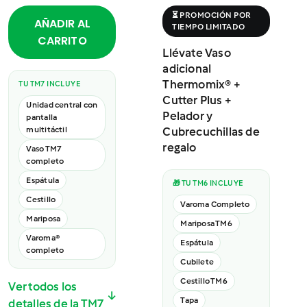
⏳ PROMOCIÓN POR
AÑADIR AL
TIEMPO LIMITADO
CARRITO
Llévate Vaso
adicional
Thermomix® +
TU TM7 INCLUYE
Cutter Plus +
Unidad central con
Pelador y
pantalla
multitáctil
Cubrecuchillas de
regalo
Vaso TM7
completo
Espátula
🎁 TU TM6 INCLUYE
Cestillo
Varoma Completo
Mariposa
Mariposa TM6
Varoma®
Espátula
completo
Cubilete
Cestillo TM6
Ver todos los
↓
Tapa
detalles de la TM7