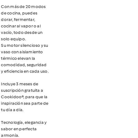
Con más de 20 modos
de cocina, puedes
dorar, fermentar,
cocinar al vapor o al
vacío, todo desde un
solo equipo.
Su motor silencioso y su
vaso con aislamiento
térmico elevan la
comodidad, seguridad
y eficiencia en cada uso.
Incluye 3 meses de
suscripción gratuita a
Cookidoo®, para que la
inspiración sea parte de
tu día a día.
Tecnología, elegancia y
sabor en perfecta
armonía.