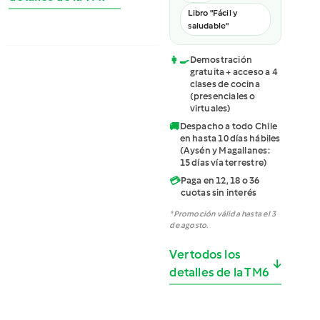
Libro "Fácil y
saludable"
👩‍🍳
Demostración
gratuita + acceso a 4
clases de cocina
(presenciales o
virtuales)
🚚
Despacho a todo Chile
en hasta 10 días hábiles
(Aysén y Magallanes:
15 días vía terrestre)
💳
Paga en 12, 18 o 36
cuotas sin interés
*Promoción válida hasta el 3
de agosto.
Ver todos los
↓
detalles de la TM6