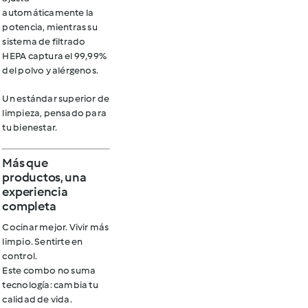
automáticamente la
potencia, mientras su
sistema de filtrado
HEPA captura el 99,99%
del polvo y alérgenos.
Un estándar superior de
limpieza, pensado para
tu bienestar.
Más que
productos, una
experiencia
completa
Cocinar mejor. Vivir más
limpio. Sentirte en
control.
Este combo no suma
tecnología:
cambia tu
calidad de vida.