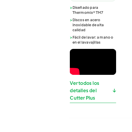
>
Diseñado para
Thermomix® TM7
>
Discos en acero
inoxidable de alta
calidad
>
Fácil de lavar: a mano o
en el lavavajillas
Ver todos los
detalles del
↓
Cutter Plus