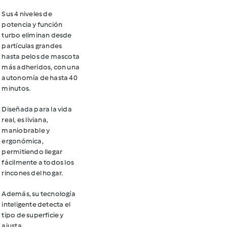
Sus 4 niveles de
potencia y función
turbo eliminan desde
partículas grandes
hasta pelos de mascota
más adheridos, con una
autonomía de hasta 40
minutos.
Diseñada para la vida
real, es liviana,
maniobrable y
ergonómica,
permitiendo llegar
fácilmente a todos los
rincones del hogar.
Además, su tecnología
inteligente detecta el
tipo de superficie y
ajusta