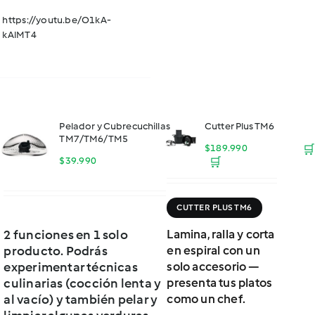
https://youtu.be/O1kA-
kAlMT4
Pelador y Cubrecuchillas
Cutter Plus TM6
TM7/TM6/TM5
$
189.990
🛒
$
39.990
🛒
CUTTER PLUS TM6
2 funciones en 1 solo
Lamina, ralla y corta
producto. Podrás
en espiral con un
experimentar técnicas
solo accesorio —
culinarias (cocción lenta y
presenta tus platos
al vacío) y también pelar y
como un chef.