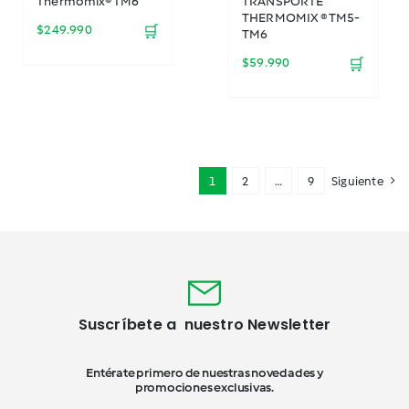
Thermomix® TM6
TRANSPORTE
THERMOMIX ® TM5-
$
249.990
🛒
TM6
$
59.990
🛒
1
2
…
9
Siguiente
Suscríbete a nuestro Newsletter
Entérate primero de nuestras novedades y
promociones exclusivas.