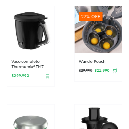
27% OFF
Vaso completo
WunderPoach
Thermomix® TM7
El
El
$
21.990
🛒
$
29.990
$
299.990
🛒
precio
precio
original
actual
era:
es:
$29.990.
$21.990.