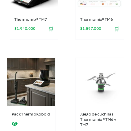
Thermomix® TM7
Thermomix® TM6
$
1.940.000
🛒
$
1.597.000
🛒
Pack ThermoKobold
Juego de cuchillas
Thermomix ® TM6 y
TM7