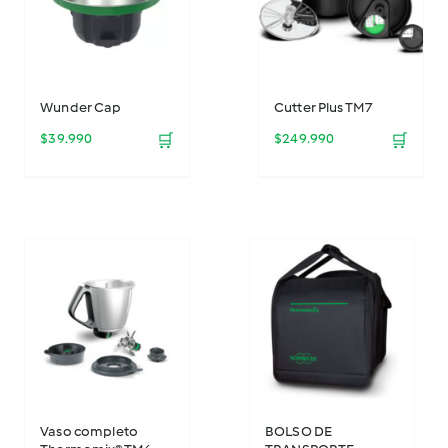
Wunder Cap
Cutter Plus TM7
$
39.990
🛒
$
249.990
🛒
Vaso completo
BOLSO DE