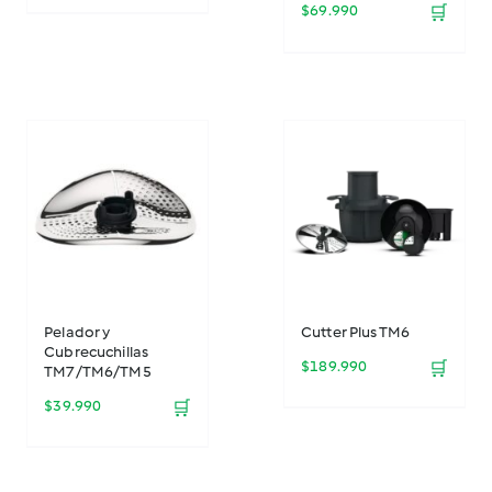
$
69.990
🛒
Pelador y
Cutter Plus TM6
Cubrecuchillas
$
189.990
🛒
TM7/TM6/TM5
$
39.990
🛒