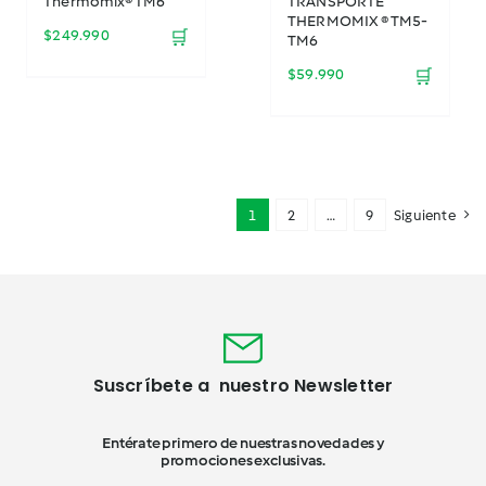
Thermomix® TM6
TRANSPORTE
THERMOMIX ® TM5-
$
249.990
🛒
TM6
$
59.990
🛒
1
2
…
9
Siguiente
Suscríbete a nuestro Newsletter
Entérate primero de nuestras novedades y
promociones exclusivas.