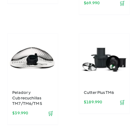
$
69.990
🛒
Pelador y
Cutter Plus TM6
Cubrecuchillas
$
189.990
🛒
TM7/TM6/TM5
$
39.990
🛒