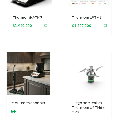
Thermomix® TM7
Thermomix® TM6
$
1.940.000
🛒
$
1.597.000
🛒
Pack ThermoKobold
Juego de cuchillas
Thermomix ® TM6 y
TM7