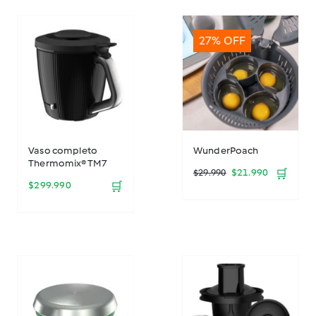
27% OFF
Vaso completo
WunderPoach
Thermomix® TM7
El
El
$
21.990
🛒
$
29.990
$
299.990
🛒
precio
precio
original
actual
era:
es:
$29.990.
$21.990.