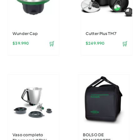
Wunder Cap
Cutter Plus TM7
$
39.990
🛒
$
249.990
🛒
Vaso completo
BOLSO DE