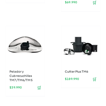
$
69.990
🛒
Pelador y
Cutter Plus TM6
Cubrecuchillas
$
189.990
🛒
TM7/TM6/TM5
$
39.990
🛒