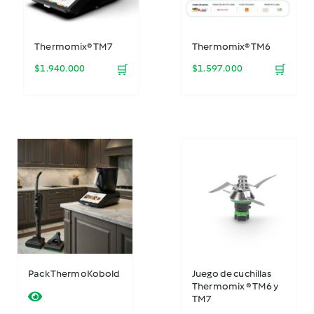
Thermomix® TM7
Thermomix® TM6
$
1.940.000
🛒
$
1.597.000
🛒
Pack ThermoKobold
Juego de cuchillas
Thermomix ® TM6 y
TM7