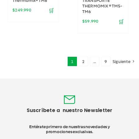
Thermomix® TM6
TRANSPORTE
THERMOMIX ® TM5-
$
249.990
🛒
TM6
$
59.990
🛒
1
2
…
9
Siguiente
Suscríbete a nuestro Newsletter
Entérate primero de nuestras novedades y
promociones exclusivas.