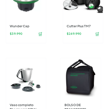
Wunder Cap
Cutter Plus TM7
$
39.990
🛒
$
249.990
🛒
Vaso completo
BOLSO DE