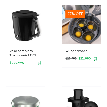
27% OFF
Vaso completo
WunderPoach
Thermomix® TM7
El
El
$
21.990
🛒
$
29.990
$
299.990
🛒
precio
precio
original
actual
era:
es:
$29.990.
$21.990.