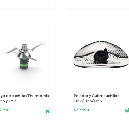
ego de cuchillas Thermomix
Pelador y Cubrecuchillas
TM6 y TM7
TM7/TM6/TM5
9.990
🛒
$
39.990
