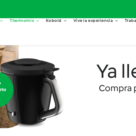
Thermomix
Kobold
Vive la experiencia
Traba