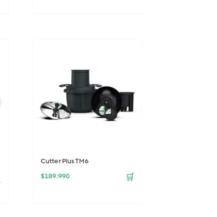
Cutter Plus TM6
$
189.990
🛒
