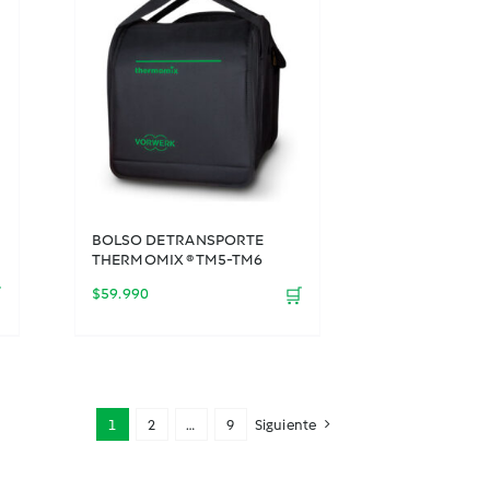
BOLSO DE TRANSPORTE
THERMOMIX ® TM5-TM6

$
59.990
🛒
1
2
…
9
Siguiente