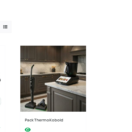
Pack ThermoKobold
