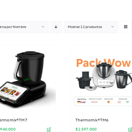
ena por
Nombre
Mostrar
12 productos
ermomix® TM7
Thermomix® TM6
.940.000
🛒
$
1.597.000
