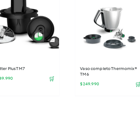
$29.990.
$21.990.
tter Plus TM7
Vaso completo Thermomix®
TM6
49.990
🛒
$
249.990
