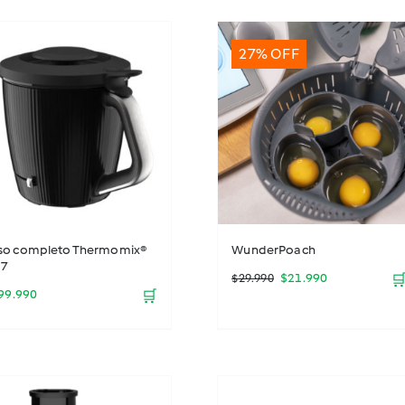
27% OFF
so completo Thermomix®
WunderPoach
7
El
El
$
21.990

$
29.990
99.990
🛒
precio
precio
original
actual
era:
es: