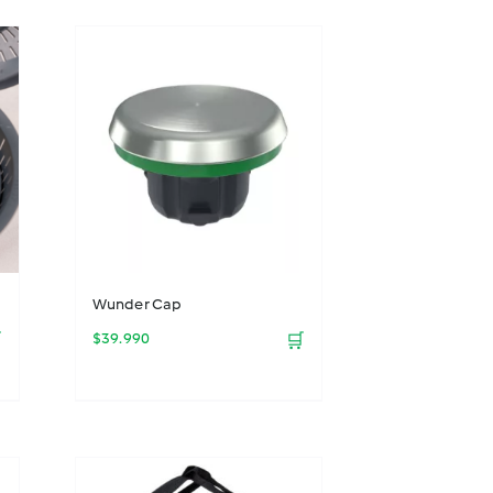
Wunder Cap

$
39.990
🛒