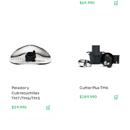
$
69.990
🛒
Pelador y
Cutter Plus TM6
Cubrecuchillas
$
189.990
🛒
TM7/TM6/TM5
$
39.990
🛒