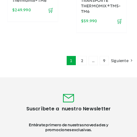
Thermomix® TM6
TRANSPORTE
THERMOMIX ® TM5-
$
249.990
🛒
TM6
$
59.990
🛒
1
2
…
9
Siguiente
Suscríbete a nuestro Newsletter
Entérate primero de nuestras novedades y
promociones exclusivas.