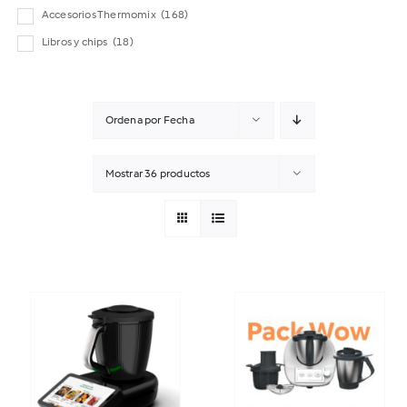
Accesorios Thermomix
(168)
Libros y chips
(18)
Ordena por
Fecha
Mostrar
36 productos