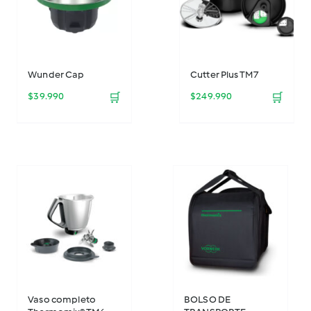
Wunder Cap
Cutter Plus TM7
$
39.990
🛒
$
249.990
🛒
Vaso completo
BOLSO DE