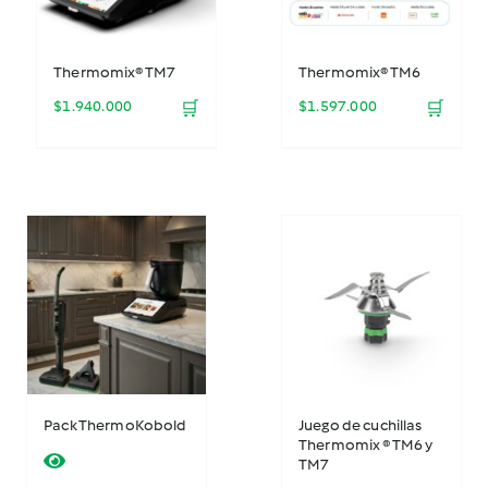
Thermomix® TM7
Thermomix® TM6
$
1.940.000
🛒
$
1.597.000
🛒
Pack ThermoKobold
Juego de cuchillas
Thermomix ® TM6 y
TM7