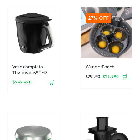
27% OFF
Vaso completo
WunderPoach
Thermomix® TM7
El
El
$
21.990
🛒
$
29.990
$
299.990
🛒
precio
precio
original
actual
era:
es:
$29.990.
$21.990.